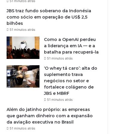
51 minutos atrás
JBS traz fundo soberano da Indonésia
como sócio em operação de US$ 2,5
bilhões
51 minutos atrás
Como a OpenAI perdeu
a liderança em IA — e a
batalha para recuperá-la
51 minutos atrás
‘O whey tá caro’: alta do
suplemento trava
negócios no setor e
fortalece colágeno de
JBS e MBRF
51 minutos atrás
Além do jatinho próprio: as empresas
que ganham dinheiro com a expansão
da aviação executiva no Brasil
51 minutos atrás