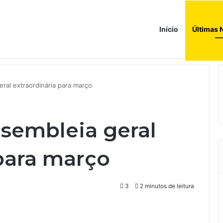
Início
Últimas 
ada histórica’ e precisa cortar custos, diz presidente do conselho fisca
ral extraordinária para março
sembleia geral
 para março
3
2 minutos de leitura