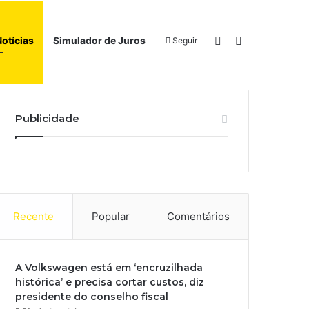
Switch skin
Procurar por
Notícias
Simulador de Juros
Seguir
l
Início
Sobre
Publicidade
Recente
Popular
Comentários
A Volkswagen está em ‘encruzilhada
histórica’ e precisa cortar custos, diz
presidente do conselho fiscal