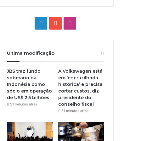
Linkedin
YouTube
Instagram
Última modificação
JBS traz fundo
A Volkswagen está
soberano da
em ‘encruzilhada
Indonésia como
histórica’ e precisa
sócio em operação
cortar custos, diz
de US$ 2,5 bilhões
presidente do
conselho fiscal
51 minutos atrás
51 minutos atrás