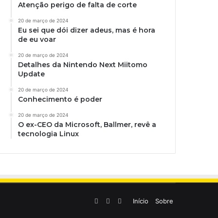
Atenção perigo de falta de corte
20 de março de 2024
Eu sei que dói dizer adeus, mas é hora
de eu voar
20 de março de 2024
Detalhes da Nintendo Next Miitomo
Update
20 de março de 2024
Conhecimento é poder
20 de março de 2024
O ex-CEO da Microsoft, Ballmer, revê a
tecnologia Linux
Linkedin
YouTube
Instagram
Início
Sobre