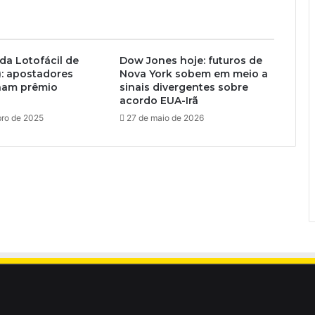
da Lotofácil de
Dow Jones hoje: futuros de
: apostadores
Nova York sobem em meio a
ham prêmio
sinais divergentes sobre
acordo EUA-Irã
ro de 2025
27 de maio de 2026