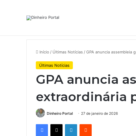
Notícias de Última Hora
A Volkswagen está em ‘encruzilh
Início
/
Últimas Notícias
/
GPA anuncia assembleia ge
Últimas Notícias
GPA anuncia as
extraordinária
Dinheiro Portal
27 de janeiro de 2026
Facebook
X
Linkedin
Reddit