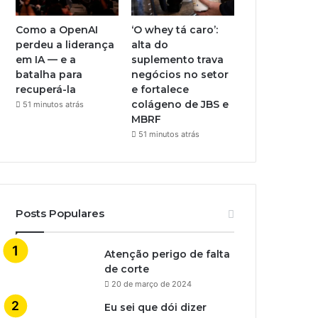
Como a OpenAI
‘O whey tá caro’:
perdeu a liderança
alta do
em IA — e a
suplemento trava
batalha para
negócios no setor
recuperá-la
e fortalece
colágeno de JBS e
51 minutos atrás
MBRF
51 minutos atrás
Posts Populares
Atenção perigo de falta
de corte
20 de março de 2024
Eu sei que dói dizer