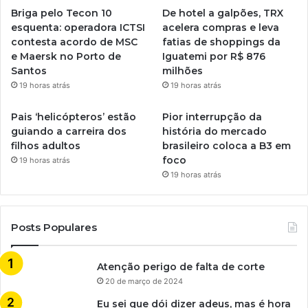
Briga pelo Tecon 10
De hotel a galpões, TRX
esquenta: operadora ICTSI
acelera compras e leva
contesta acordo de MSC
fatias de shoppings da
e Maersk no Porto de
Iguatemi por R$ 876
Santos
milhões
19 horas atrás
19 horas atrás
Pais ‘helicópteros’ estão
Pior interrupção da
guiando a carreira dos
história do mercado
filhos adultos
brasileiro coloca a B3 em
foco
19 horas atrás
19 horas atrás
Posts Populares
Atenção perigo de falta de corte
20 de março de 2024
Eu sei que dói dizer adeus, mas é hora