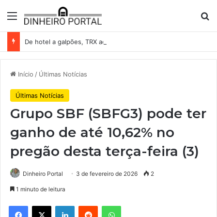
Menu
Pr
De hotel a galpões, TRX acelera compras e leva fatias de shoppings da Iguatemi por R$ 876 milhões
Início
/
Últimas Notícias
Últimas Notícias
Grupo SBF (SBFG3) pode ter
ganho de até 10,62% no
pregão desta terça-feira (3)
Dinheiro Portal
3 de fevereiro de 2026
2
1 minuto de leitura
Facebook
X
Linkedin
Reddit
WhatsApp