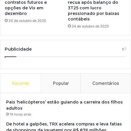
contratos futuros e
recua após balanço do
opções de Vix em
3T25 com lucro
dezembro
pressionado por baixas
contábeis
30 de outubro de 2025
24 de outubro de 2025
Publicidade
Recente
Popular
Comentários
Pais ‘helicópteros’ estão guiando a carreira dos filhos
adultos
19 horas atrás
De hotel a galpões, TRX acelera compras e leva fatias
de shoppings da Iguatemi por R$ 876 milhões