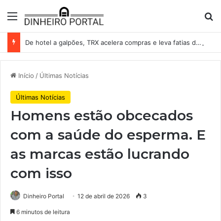
Menu
Pr
De hotel a galpões, TRX acelera compras e leva fatias de shoppings da Iguatemi por R$ 876 milhões
Início
/
Últimas Notícias
Últimas Notícias
Homens estão obcecados
com a saúde do esperma. E
as marcas estão lucrando
com isso
Dinheiro Portal
12 de abril de 2026
3
6 minutos de leitura