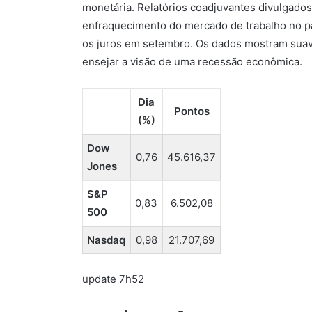
monetária. Relatórios coadjuvantes divulgad
enfraquecimento do mercado de trabalho no paí
os juros em setembro. Os dados mostram suavi
ensejar a visão de uma recessão econômica.
Dia
Pontos
(%)
Dow
0,76
45.616,37
Jones
S&P
0,83
6.502,08
500
Nasdaq
0,98
21.707,69
update
7h52