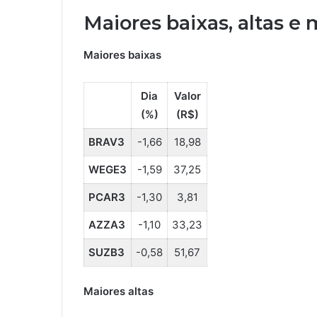
Maiores baixas, altas 
Maiores baixas
Dia
Valor
(%)
(R$)
BRAV3
-1,66
18,98
WEGE3
-1,59
37,25
PCAR3
-1,30
3,81
AZZA3
-1,10
33,23
SUZB3
-0,58
51,67
Maiores altas