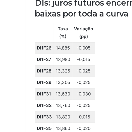
DIs: juros futuros enc
baixas por toda a curva
Taxa
Variação
(%)
(pp)
DI1F26
14,885
-0,005
DI1F27
13,980
-0,015
DI1F28
13,325
-0,025
DI1F29
13,305
-0,025
DI1F31
13,630
-0,030
DI1F32
13,760
-0,025
DI1F33
13,820
-0,015
DI1F35
13,860
-0,020