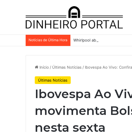
Notícias de Última Hora
Whirlpool abandonou suas ambi
Início
/
Últimas Notícias
/
Ibovespa Ao Vivo: Confir
Últimas Notícias
Ibovespa Ao Viv
movimenta Bols
nesta sexta