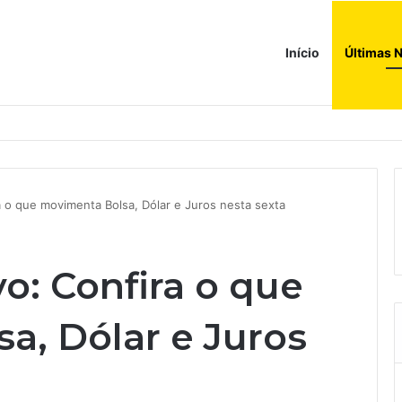
Início
Últimas N
ções globais. Agora enfrenta um mundo de dificuldades
a o que movimenta Bolsa, Dólar e Juros nesta sexta
o: Confira o que
a, Dólar e Juros