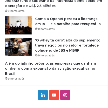
JBS traz fundo soberano da Indonésia como sócio em
operação de US$ 2,5 bilhões
9 horas atrás
Como a OpenAI perdeu a liderança
em IA — e a batalha para recuperá-la
9 horas atrás
‘O whey tá caro’: alta do suplemento
trava negócios no setor e fortalece
colágeno de JBS e MBRF
9 horas atrás
Além do jatinho próprio: as empresas que ganham
dinheiro com a expansão da aviação executiva no
Brasil
9 horas atrás
Linkedin
YouTube
Instagram