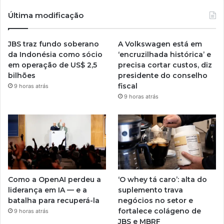
Última modificação
JBS traz fundo soberano
A Volkswagen está em
da Indonésia como sócio
‘encruzilhada histórica’ e
em operação de US$ 2,5
precisa cortar custos, diz
bilhões
presidente do conselho
fiscal
9 horas atrás
9 horas atrás
Como a OpenAI perdeu a
‘O whey tá caro’: alta do
liderança em IA — e a
suplemento trava
batalha para recuperá-la
negócios no setor e
fortalece colágeno de
9 horas atrás
JBS e MBRF