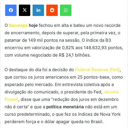
Facebook
X
Linkedin
Reddit
WhatsApp
O
Ibovespa
hoje
fechou em alta e bateu um novo recorde
de encerramento, depois de superar, pela primeira vez, o
patamar de 149 mil pontos na sessão. O índice da B3
encerrou em valorização de 0,82% aos 148.632,93 pontos,
com volume negociado de R$ 24,1 bilhões.
O destaque do dia foi a decisão do
Federal Reserve (Fed)
,
que cortou os juros americanos em 25 pontos-base, como
esperado pelo mercado. Em entrevista coletiva após a
divulgação do comunicado, o presidente do Fed,
Jerome
Powell
, disse que uma “redução dos juros em dezembro
não é certa” e que a
política monetária
não está em um
curso predeterminado, o que fez os índices de Nova York
perderem força e o dólar apagar queda no Brasil.