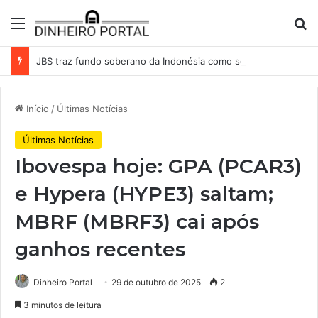
Menu
Pr
JBS traz fundo soberano da Indonésia como sócio em operação de US$ 2,5 bilhões
Início
/
Últimas Notícias
Últimas Notícias
Ibovespa hoje: GPA (PCAR3)
e Hypera (HYPE3) saltam;
MBRF (MBRF3) cai após
ganhos recentes
Dinheiro Portal
29 de outubro de 2025
2
3 minutos de leitura