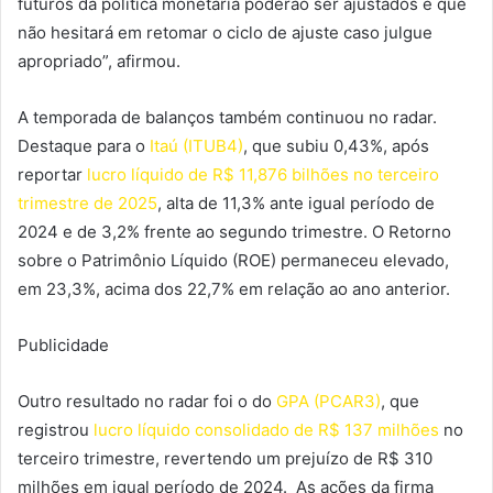
futuros da política monetária poderão ser ajustados e que
não hesitará em retomar o ciclo de ajuste caso julgue
apropriado”, afirmou.
A temporada de balanços também continuou no radar.
Destaque para o
Itaú (ITUB4)
, que subiu 0,43%, após
reportar
lucro líquido de R$ 11,876 bilhões no terceiro
trimestre de 2025
, alta de 11,3% ante igual período de
2024 e de 3,2% frente ao segundo trimestre. O Retorno
sobre o Patrimônio Líquido (ROE) permaneceu elevado,
em 23,3%, acima dos 22,7% em relação ao ano anterior.
Publicidade
Outro resultado no radar foi o do
GPA (PCAR3)
, que
registrou
lucro líquido consolidado de R$ 137 milhões
no
terceiro trimestre, revertendo um prejuízo de R$ 310
milhões em igual período de 2024. As ações da firma