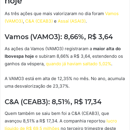
hoje
As três ações que mais valorizaram no dia foram
Vamos
(VAMO3)
,
C&A (CEAB3)
e
Assaí (ASAI3)
.
Vamos (VAMO3): 8,66%, R$ 3,64
As ações da Vamos (VAMO3) registraram a
maior alta do
Ibovespa hoje
e subiram 8,66% a R$ 3,64, estendendo os
ganhos da véspera,
quando já haviam saltado 5,02%
.
A VAMO3 está em alta de 12,35% no mês. No ano, acumula
uma desvalorização de 23,37%.
C&A (CEAB3): 8,51%, R$ 17,34
Quem também se saiu bem foi a C&A (CEAB3), que
avançou 8,51% a R$ 17,34. A companhia reportou
lucro
líquido de R$ 69,5 milhões
no terceiro trimestre deste