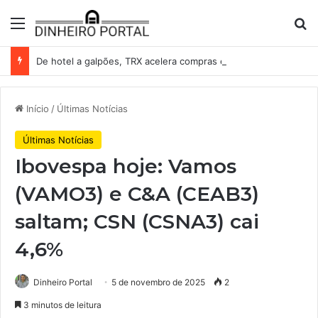
Menu
Pr
De hotel a galpões, TRX acelera compras e leva fatias de shoppings da Iguatemi por R$ 876 milhões
Início
/
Últimas Notícias
Últimas Notícias
Ibovespa hoje: Vamos
(VAMO3) e C&A (CEAB3)
saltam; CSN (CSNA3) cai
4,6%
Dinheiro Portal
5 de novembro de 2025
2
3 minutos de leitura