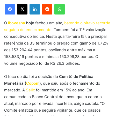
Facebook
X
Linkedin
Reddit
WhatsApp
O
Ibovespa
hoje
fechou em alta,
batendo o oitavo recorde
seguido de encerramento
. Também foi a 11ª valorização
consecutiva do índice. Nesta quarta-feira (5), a principal
referência da B3 terminou o pregão com ganho de 1,72%
aos 153.294,44 pontos, oscilando entre máxima a
153.583,19 pontos e mínima a 150.296,28 pontos. O
volume negociado foi de R$ 26,3 bilhões.
O foco do dia foi a decisão do
Comitê de Política
Monetária (
Copom
)
, que saiu após o fechamento do
mercado. A
Selic
foi mantida em 15% ao ano. Em
comunicado, o Banco Central destacou que o cenário
atual, marcado por elevada incerteza, exige cautela. “O
Comitê enfatiza que seguirá vigilante, que os passos