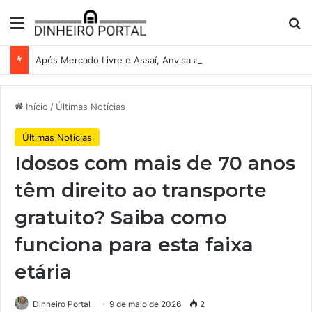
Menu
Pr
Após Mercado Livre e Assaí, Anvisa abre caminho para venda de medicamentos pela Shopee
Início
/
Últimas Notícias
Últimas Notícias
Idosos com mais de 70 anos
têm direito ao transporte
gratuito? Saiba como
funciona para esta faixa
etária
Dinheiro Portal
9 de maio de 2026
2