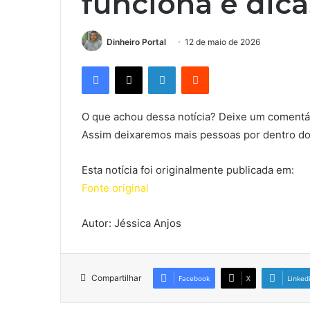
funciona e dica
Dinheiro Portal
12 de maio de 2026
Facebook
X
Linkedin
Reddit
O que achou dessa notícia? Deixe um comentár
Assim deixaremos mais pessoas por dentro do
Esta notícia foi originalmente publicada em:
Fonte original
Autor: Jéssica Anjos
Compartilhar
Facebook
X
Linked