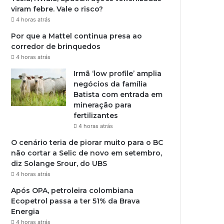
viram febre. Vale o risco?
4 horas atrás
Por que a Mattel continua presa ao
corredor de brinquedos
4 horas atrás
Irmã ‘low profile’ amplia
negócios da família
Batista com entrada em
mineração para
fertilizantes
4 horas atrás
O cenário teria de piorar muito para o BC
não cortar a Selic de novo em setembro,
diz Solange Srour, do UBS
4 horas atrás
Após OPA, petroleira colombiana
Ecopetrol passa a ter 51% da Brava
Energia
4 horas atrás