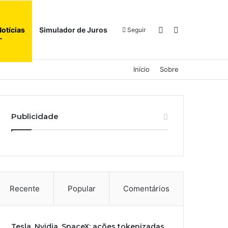
Switch skin
Procurar por
Notícias
Simulador de Juros
Seguir
Início
Sobre
Publicidade
Recente
Popular
Comentários
Tesla, Nvidia, SpaceX: ações tokenizadas