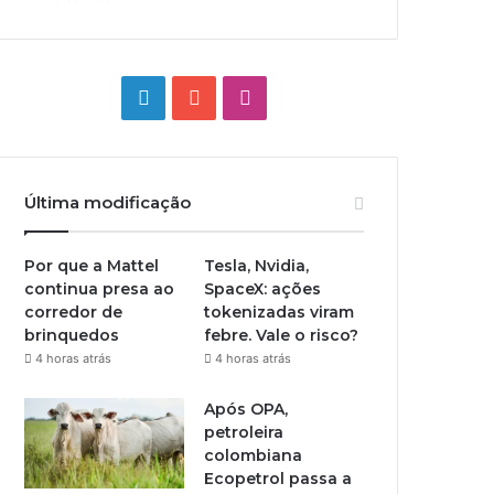
Linkedin
YouTube
Instagram
Última modificação
Por que a Mattel
Tesla, Nvidia,
continua presa ao
SpaceX: ações
corredor de
tokenizadas viram
brinquedos
febre. Vale o risco?
4 horas atrás
4 horas atrás
Após OPA,
petroleira
colombiana
Ecopetrol passa a