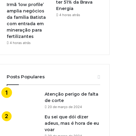
ter 51% da Brava
Irmã ‘low profile’
Energia
amplia negócios
4 horas atrás
da família Batista
com entrada em
mineração para
fertilizantes
4 horas atrás
Posts Populares
Atenção perigo de falta
de corte
20 de março de 2024
Eu sei que dói dizer
adeus, mas é hora de eu
voar
20 de março de 2024