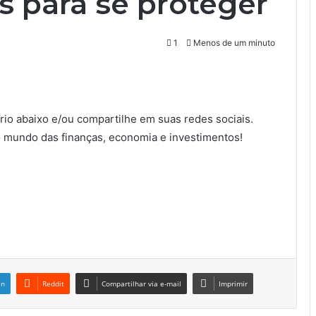
s para se proteger
1
Menos de um minuto
io abaixo e/ou compartilhe em suas redes sociais.
 mundo das finanças, economia e investimentos!
in
Reddit
Compartilhar via e-mail
Imprimir