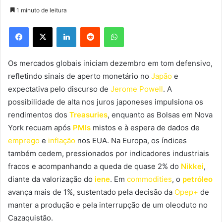
1 minuto de leitura
Facebook
X
Linkedin
Reddit
WhatsApp
Os mercados globais iniciam dezembro em tom defensivo,
refletindo sinais de aperto monetário no
Japão
e
expectativa pelo discurso de
Jerome Powell
. A
possibilidade de alta nos juros japoneses impulsiona os
rendimentos dos
Treasuries
, enquanto as Bolsas em Nova
York recuam após
PMIs
mistos e à espera de dados de
emprego
e
inflação
nos EUA. Na Europa, os índices
também cedem, pressionados por indicadores industriais
fracos e acompanhando a queda de quase 2% do
Nikkei
,
diante da valorização do
iene
. Em
commodities
, o
petróleo
avança mais de 1%, sustentado pela decisão da
Opep+
de
manter a produção e pela interrupção de um oleoduto no
Cazaquistão.