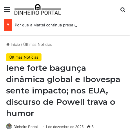
Menu
Pr
Por que a Mattel continua presa ao corredor de brinquedos
Início
/
Últimas Notícias
Últimas Notícias
Iene forte bagunça
dinâmica global e Ibovespa
sente impacto; nos EUA,
discurso de Powell trava o
humor
Dinheiro Portal
1 de dezembro de 2025
3