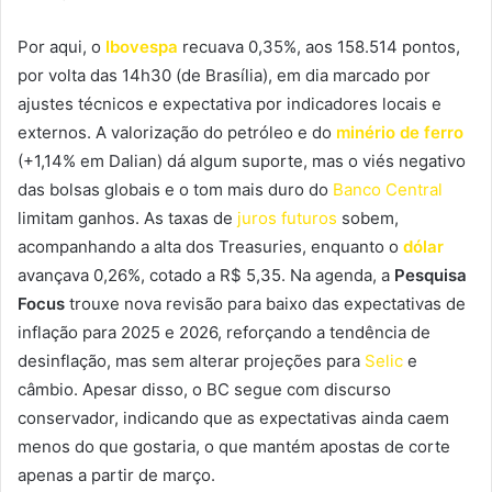
Por aqui, o
Ibovespa
recuava 0,35%, aos 158.514 pontos,
por volta das 14h30 (de Brasília), em dia marcado por
ajustes técnicos e expectativa por indicadores locais e
externos. A valorização do petróleo e do
minério de ferro
(+1,14% em Dalian) dá algum suporte, mas o viés negativo
das bolsas globais e o tom mais duro do
Banco Central
limitam ganhos. As taxas de
juros futuros
sobem,
acompanhando a alta dos Treasuries, enquanto o
dólar
avançava 0,26%, cotado a R$ 5,35. Na agenda, a
Pesquisa
Focus
trouxe nova revisão para baixo das expectativas de
inflação para 2025 e 2026, reforçando a tendência de
desinflação, mas sem alterar projeções para
Selic
e
câmbio. Apesar disso, o BC segue com discurso
conservador, indicando que as expectativas ainda caem
menos do que gostaria, o que mantém apostas de corte
apenas a partir de março.