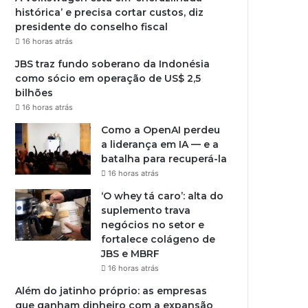
histórica’ e precisa cortar custos, diz
presidente do conselho fiscal
16 horas atrás
JBS traz fundo soberano da Indonésia
como sócio em operação de US$ 2,5
bilhões
16 horas atrás
Como a OpenAI perdeu
a liderança em IA — e a
batalha para recuperá-la
16 horas atrás
‘O whey tá caro’: alta do
suplemento trava
negócios no setor e
fortalece colágeno de
JBS e MBRF
16 horas atrás
Além do jatinho próprio: as empresas
que ganham dinheiro com a expansão