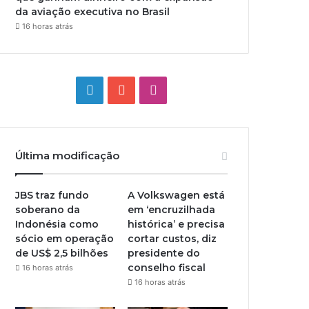
da aviação executiva no Brasil
16 horas atrás
Linkedin
YouTube
Instagram
Última modificação
JBS traz fundo
A Volkswagen está
soberano da
em ‘encruzilhada
Indonésia como
histórica’ e precisa
sócio em operação
cortar custos, diz
de US$ 2,5 bilhões
presidente do
conselho fiscal
16 horas atrás
16 horas atrás