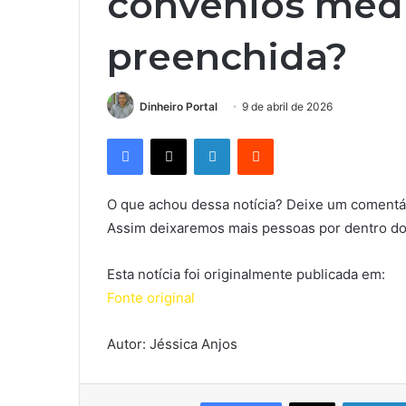
convênios médi
preenchida?
Dinheiro Portal
9 de abril de 2026
Facebook
X
Linkedin
Reddit
O que achou dessa notícia? Deixe um comentár
Assim deixaremos mais pessoas por dentro do
Esta notícia foi originalmente publicada em:
Fonte original
Autor: Jéssica Anjos