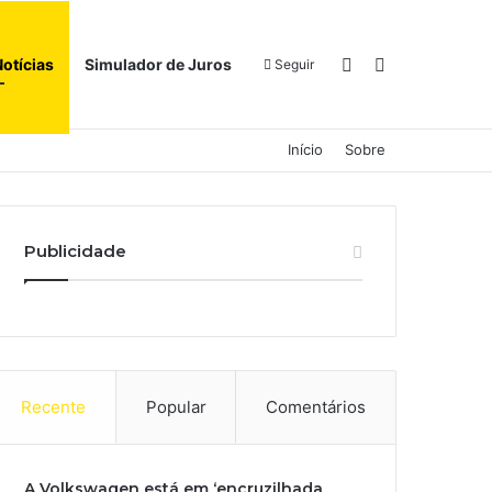
Switch skin
Procurar por
Notícias
Simulador de Juros
Seguir
Início
Sobre
Publicidade
Recente
Popular
Comentários
A Volkswagen está em ‘encruzilhada