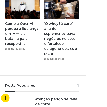
Como a OpenAI
‘O whey tá caro’:
perdeu a liderança
alta do
em IA — e a
suplemento trava
batalha para
negócios no setor
recuperá-la
e fortalece
colágeno de JBS e
16 horas atrás
MBRF
16 horas atrás
Posts Populares
Atenção perigo de falta
de corte