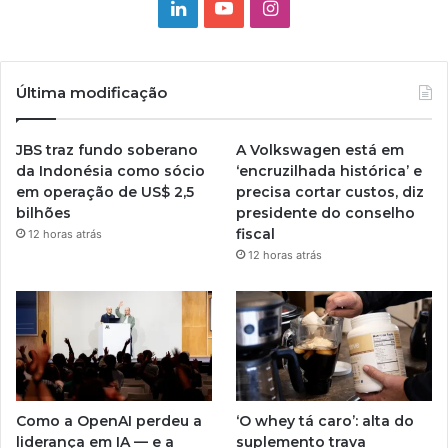
Linkedin
YouTube
Instagram
Última modificação
JBS traz fundo soberano
A Volkswagen está em
da Indonésia como sócio
‘encruzilhada histórica’ e
em operação de US$ 2,5
precisa cortar custos, diz
bilhões
presidente do conselho
fiscal
12 horas atrás
12 horas atrás
Como a OpenAI perdeu a
‘O whey tá caro’: alta do
liderança em IA — e a
suplemento trava