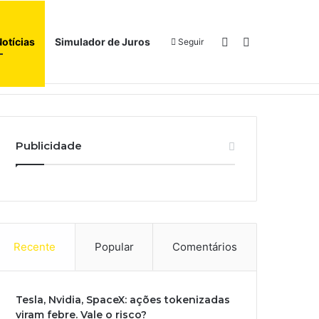
Switch skin
Procurar por
Notícias
Simulador de Juros
Seguir
Início
Sobre
Publicidade
Recente
Popular
Comentários
Tesla, Nvidia, SpaceX: ações tokenizadas
viram febre. Vale o risco?