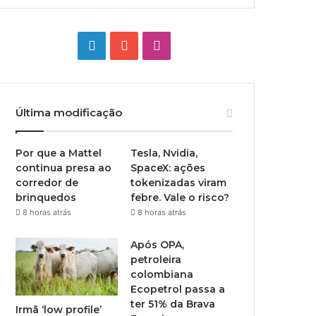
Linkedin
YouTube
Instagram
Última modificação
Por que a Mattel
Tesla, Nvidia,
continua presa ao
SpaceX: ações
corredor de
tokenizadas viram
brinquedos
febre. Vale o risco?
8 horas atrás
8 horas atrás
Após OPA,
petroleira
colombiana
Ecopetrol passa a
ter 51% da Brava
Irmã ‘low profile’