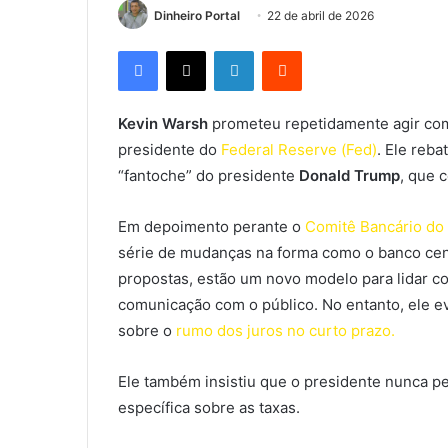
Dinheiro Portal
22 de abril de 2026
Facebook
X
Linkedin
Reddit
Kevin Warsh
prometeu repetidamente agir com
presidente do
Federal Reserve (Fed)
. Ele reb
“fantoche” do presidente
Donald Trump
, que 
Em depoimento perante o
Comitê Bancário do
série de mudanças na forma como o banco cent
propostas, estão um novo modelo para lidar co
comunicação com o público. No entanto, ele e
sobre o
rumo dos juros no curto prazo.
Ele também insistiu que o presidente nunca 
específica sobre as taxas.