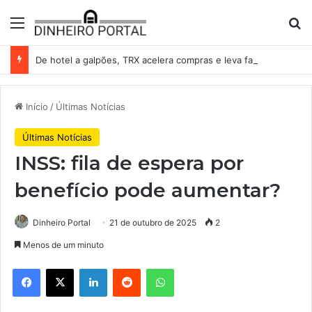
Menu
Pr
De hotel a galpões, TRX acelera compras e leva fatias de shoppings da Iguatemi por R$ 876 milhões
Início
/
Últimas Notícias
Últimas Notícias
INSS: fila de espera por
benefício pode aumentar?
Dinheiro Portal
21 de outubro de 2025
2
Menos de um minuto
Facebook
X
Linkedin
Reddit
WhatsApp