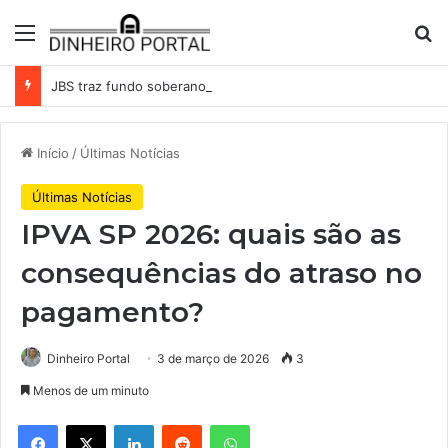
Menu
Pr
JBS traz fundo soberano da Indonésia como sócio em operação de US$ 2,5 bilhões
Início
/
Últimas Notícias
Últimas Notícias
IPVA SP 2026: quais são as
consequências do atraso no
pagamento?
Dinheiro Portal
3 de março de 2026
3
Menos de um minuto
Facebook
X
Linkedin
Reddit
WhatsApp