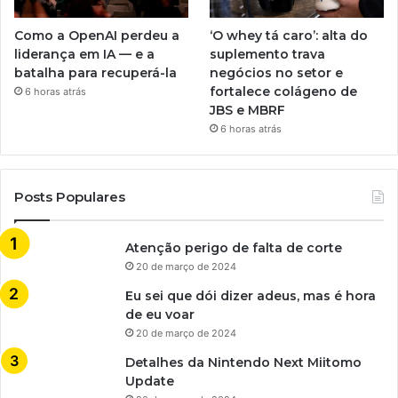
Como a OpenAI perdeu a
‘O whey tá caro’: alta do
liderança em IA — e a
suplemento trava
batalha para recuperá-la
negócios no setor e
fortalece colágeno de
6 horas atrás
JBS e MBRF
6 horas atrás
Posts Populares
Atenção perigo de falta de corte
20 de março de 2024
Eu sei que dói dizer adeus, mas é hora
de eu voar
20 de março de 2024
Detalhes da Nintendo Next Miitomo
Update