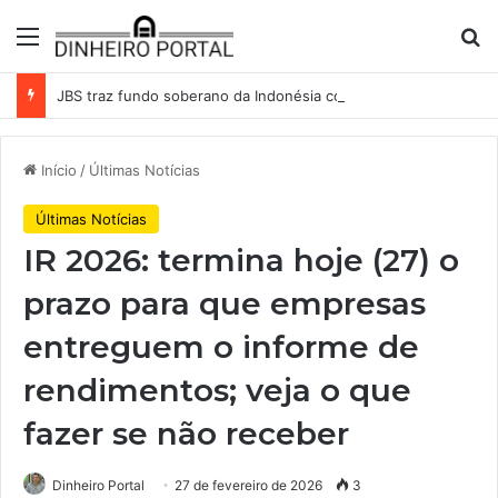
Menu
Pr
JBS traz fundo soberano da Indonésia como sócio em operação de US$ 2,5 bilhões
Início
/
Últimas Notícias
Últimas Notícias
IR 2026: termina hoje (27) o
prazo para que empresas
entreguem o informe de
rendimentos; veja o que
fazer se não receber
Dinheiro Portal
27 de fevereiro de 2026
3