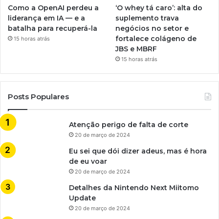
Como a OpenAI perdeu a
‘O whey tá caro’: alta do
liderança em IA — e a
suplemento trava
batalha para recuperá-la
negócios no setor e
fortalece colágeno de
15 horas atrás
JBS e MBRF
15 horas atrás
Posts Populares
Atenção perigo de falta de corte
20 de março de 2024
Eu sei que dói dizer adeus, mas é hora
de eu voar
20 de março de 2024
Detalhes da Nintendo Next Miitomo
Update
20 de março de 2024