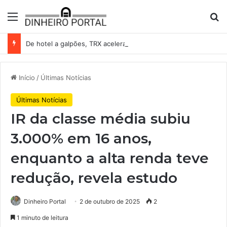
Menu
Pr
De hotel a galpões, TRX acelera compras e leva fatias de shoppings da Iguatemi por R$ 876 milhões
Início
/
Últimas Notícias
Últimas Notícias
IR da classe média subiu
3.000% em 16 anos,
enquanto a alta renda teve
redução, revela estudo
Dinheiro Portal
2 de outubro de 2025
2
1 minuto de leitura