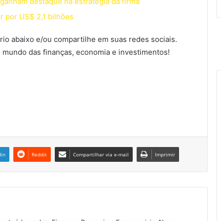
ganham destaque na estratégia da firma
 por US$ 2,1 bilhões
io abaixo e/ou compartilhe em suas redes sociais.
 mundo das finanças, economia e investimentos!
din
Reddit
Compartilhar via e-mail
Imprimir