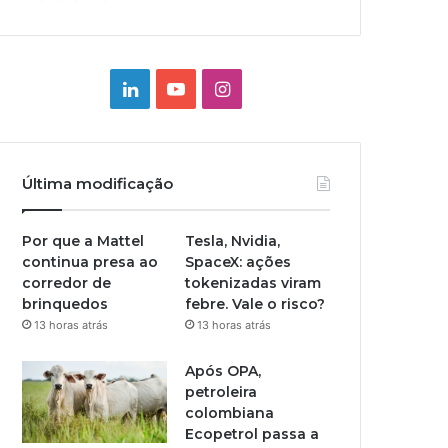
Linkedin
YouTube
Instagram
Última modificação
Por que a Mattel
Tesla, Nvidia,
continua presa ao
SpaceX: ações
corredor de
tokenizadas viram
brinquedos
febre. Vale o risco?
13 horas atrás
13 horas atrás
Após OPA,
petroleira
colombiana
Ecopetrol passa a