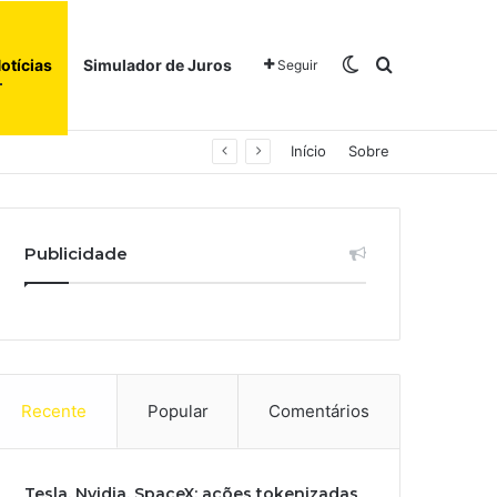
Switch skin
Procurar po
otícias
Simulador de Juros
Seguir
Início
Sobre
Publicidade
Recente
Popular
Comentários
Tesla, Nvidia, SpaceX: ações tokenizadas