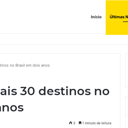
Início
Últimas N
a ao corredor de brinquedos
tinos no Brasil em dois anos
ais 30 destinos no
anos
3
1 minuto de leitura