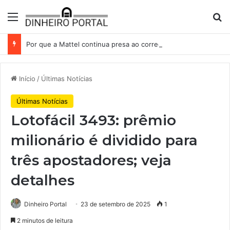
Menu
Pr
Por que a Mattel continua presa ao corredor de brinquedos
Início
/
Últimas Notícias
Últimas Notícias
Lotofácil 3493: prêmio
milionário é dividido para
três apostadores; veja
detalhes
Dinheiro Portal
23 de setembro de 2025
1
2 minutos de leitura