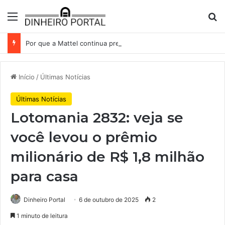
Menu
Pr
Por que a Mattel continua presa ao corredor de brinquedos
Início
/
Últimas Notícias
Últimas Notícias
Lotomania 2832: veja se
você levou o prêmio
milionário de R$ 1,8 milhão
para casa
Dinheiro Portal
6 de outubro de 2025
2
1 minuto de leitura