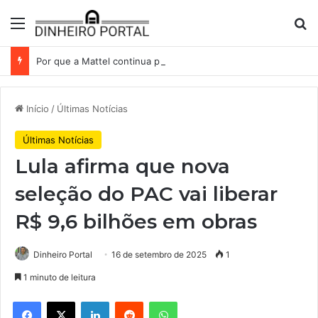
Menu
Pr
Por que a Mattel continua presa ao corredor de brinquedos
Início
/
Últimas Notícias
Últimas Notícias
Lula afirma que nova
seleção do PAC vai liberar
R$ 9,6 bilhões em obras
Dinheiro Portal
16 de setembro de 2025
1
1 minuto de leitura
Facebook
X
Linkedin
Reddit
WhatsApp