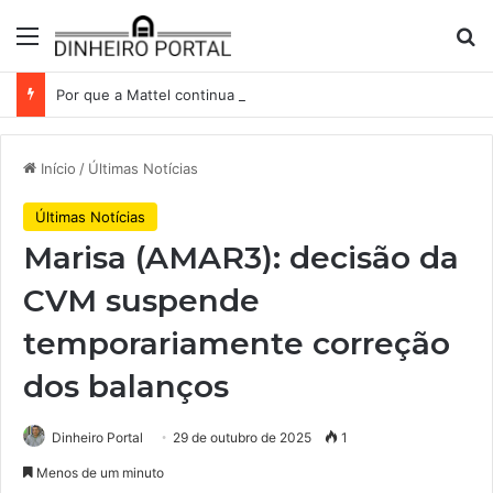
Menu
Pr
Por que a Mattel continua presa ao corredor de brinquedos
Início
/
Últimas Notícias
Últimas Notícias
Marisa (AMAR3): decisão da
CVM suspende
temporariamente correção
dos balanços
Dinheiro Portal
29 de outubro de 2025
1
Menos de um minuto