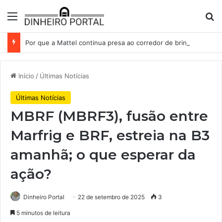
Menu
Pr
Por que a Mattel continua presa ao corredor de brinquedos
Início
/
Últimas Notícias
Últimas Notícias
MBRF (MBRF3), fusão entre
Marfrig e BRF, estreia na B3
amanhã; o que esperar da
ação?
Dinheiro Portal
22 de setembro de 2025
3
5 minutos de leitura