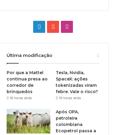
Linkedin
YouTube
Instagram
Última modificação
Por que a Mattel
Tesla, Nvidia,
continua presa ao
SpaceX: ações
corredor de
tokenizadas viram
brinquedos
febre. Vale o risco?
16 horas atrás
16 horas atrás
Após OPA,
petroleira
colombiana
Ecopetrol passa a