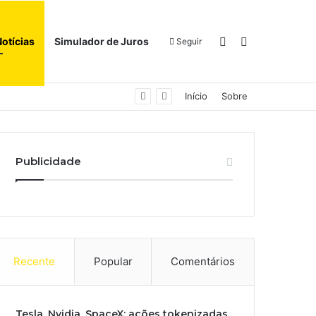
Switch skin
Procurar por
Notícias
Simulador de Juros
Seguir
Início
Sobre
Publicidade
Recente
Popular
Comentários
Tesla, Nvidia, SpaceX: ações tokenizadas