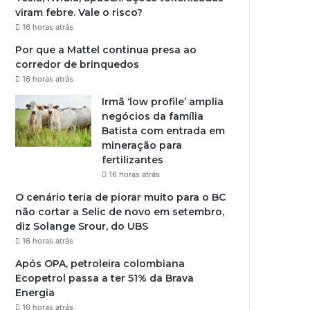
viram febre. Vale o risco?
16 horas atrás
Por que a Mattel continua presa ao
corredor de brinquedos
16 horas atrás
Irmã ‘low profile’ amplia
negócios da família
Batista com entrada em
mineração para
fertilizantes
16 horas atrás
O cenário teria de piorar muito para o BC
não cortar a Selic de novo em setembro,
diz Solange Srour, do UBS
16 horas atrás
Após OPA, petroleira colombiana
Ecopetrol passa a ter 51% da Brava
Energia
16 horas atrás