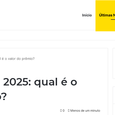
Início
Últimas 
a ao corredor de brinquedos
 é o valor do prêmio?
2025: qual é o
o?
0
Menos de um minuto