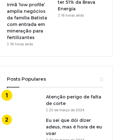
ter 51% da Brava
Irmã ‘low profile’
Energia
amplia negócios
16 horas atrás
da família Batista
com entrada em
mineração para
fertilizantes
16 horas atrás
Posts Populares
Atenção perigo de falta
de corte
20 de março de 2024
Eu sei que dói dizer
adeus, mas é hora de eu
voar
20 de março de 2024