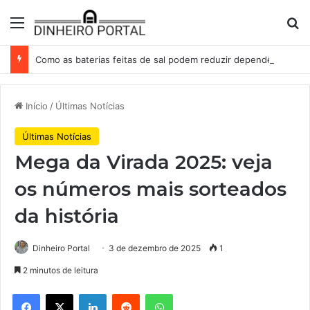
Menu
Pr
Como as baterias feitas de sal podem reduzir dependência da China na corrida por energia
Início
/
Últimas Notícias
Últimas Notícias
Mega da Virada 2025: veja
os números mais sorteados
da história
Dinheiro Portal
3 de dezembro de 2025
1
2 minutos de leitura
Facebook
X
Linkedin
Reddit
WhatsApp