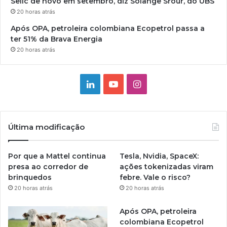
Selic de novo em setembro, diz Solange Srour, do UBS
20 horas atrás
Após OPA, petroleira colombiana Ecopetrol passa a
ter 51% da Brava Energia
20 horas atrás
Linkedin
YouTube
Instagram
Última modificação
Por que a Mattel continua
Tesla, Nvidia, SpaceX:
presa ao corredor de
ações tokenizadas viram
brinquedos
febre. Vale o risco?
20 horas atrás
20 horas atrás
Após OPA, petroleira
colombiana Ecopetrol