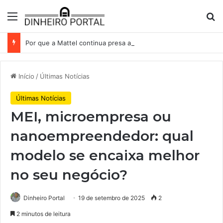
Menu
Pr
Por que a Mattel continua presa ao corredor de brinquedos
Início
/
Últimas Notícias
Últimas Notícias
MEI, microempresa ou
nanoempreendedor: qual
modelo se encaixa melhor
no seu negócio?
Dinheiro Portal
19 de setembro de 2025
2
2 minutos de leitura