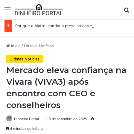
Menu
Pr
Por que a Mattel continua presa ao corredor de brinquedos
Início
/
Últimas Notícias
Últimas Notícias
Mercado eleva confiança na
Vivara (VIVA3) após
encontro com CEO e
conselheiros
Dinheiro Portal
15 de setembro de 2025
1
4 minutos de leitura