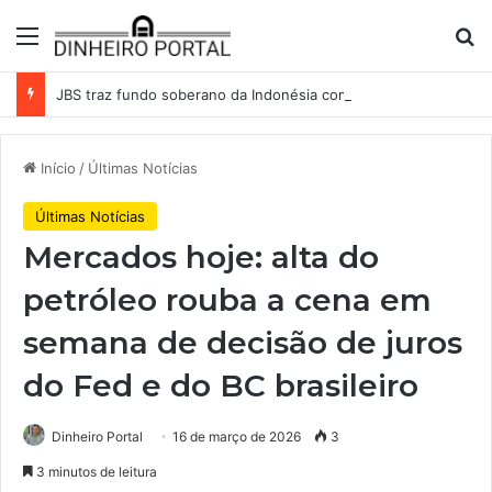
Menu
Pr
JBS traz fundo soberano da Indonésia como sócio em operação de US$ 2,5 bilhões
Início
/
Últimas Notícias
Últimas Notícias
Mercados hoje: alta do
petróleo rouba a cena em
semana de decisão de juros
do Fed e do BC brasileiro
Dinheiro Portal
16 de março de 2026
3
3 minutos de leitura