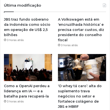
Última modificação
JBS traz fundo soberano
A Volkswagen está em
da Indonésia como sócio
‘encruzilhada histórica’ e
em operação de US$ 2,5
precisa cortar custos, diz
bilhões
presidente do conselho
fiscal
3 horas atrás
3 horas atrás
Como a OpenAI perdeu a
‘O whey tá caro’: alta do
liderança em IA — e a
suplemento trava
batalha para recuperá-la
negócios no setor e
fortalece colágeno de
3 horas atrás
JBS e MBRF