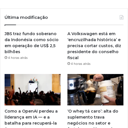
Última modificação
JBS traz fundo soberano
A Volkswagen está em
da Indonésia como sócio
‘encruzilhada histórica’ e
em operação de US$ 2,5
precisa cortar custos, diz
bilhões
presidente do conselho
fiscal
4 horas atrás
4 horas atrás
Como a OpenAI perdeu a
‘O whey tá caro’: alta do
liderança em IA — e a
suplemento trava
batalha para recuperá-la
negócios no setor e