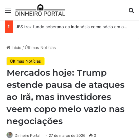
Menu
Pr
JBS traz fundo soberano da Indonésia como sócio em operação de US$ 2,5 bilhões
Início
/
Últimas Notícias
Últimas Notícias
Mercados hoje: Trump
estende pausa de ataques
ao Irã, mas investidores
veem copo meio vazio nas
negociações
Dinheiro Portal
27 de março de 2026
3