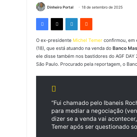
Dinheiro Portal
18 de setembro de 2025
Facebook
X
Linkedin
Reddit
O ex-presidente
Michel Temer
confirmou, em e
(18), que está atuando na venda do
Banco Mas
ele disse também nos bastidores do AGF DAY 2
São Paulo. Procurado pela reportagem, o Banc
“Fui chamado pelo Ibaneis Roch
para mediar a negociação (ven
dizer se a venda vai acontecer
Temer após ser questionado so