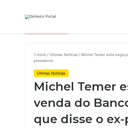
Notícias de Última Hora
De hotel a galpões, TRX aceler
Início
/
Últimas Notícias
/
Michel Temer está negoci
presidente
Últimas Notícias
Michel Temer e
venda do Banco
que disse o ex-