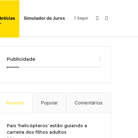
Switch skin
Procurar por
Notícias
Simulador de Juros
Seguir
Início
Sobre
Publicidade
Recente
Popular
Comentários
Pais ‘helicópteros’ estão guiando a
carreira dos filhos adultos