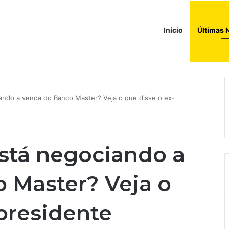
Início
Últimas 
a compras e leva fatias de shoppings da Iguatemi por R$ 876 milhões
ando a venda do Banco Master? Veja o que disse o ex-
stá negociando a
 Master? Veja o
presidente