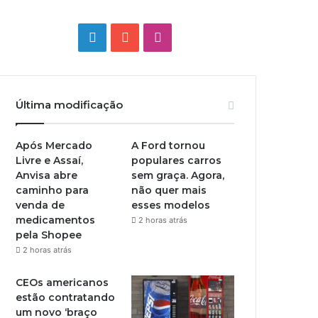
Linkedin
YouTube
Instagram
Última modificação
Após Mercado
A Ford tornou
Livre e Assaí,
populares carros
Anvisa abre
sem graça. Agora,
caminho para
não quer mais
venda de
esses modelos
medicamentos
2 horas atrás
pela Shopee
2 horas atrás
CEOs americanos
estão contratando
um novo ‘braço