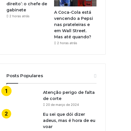
direito’: o chefe de
gabinete
A Coca-Cola está
2 horas atrás
vencendo a Pepsi
nas prateleiras e
em Wall Street.
Mas até quando?
2 horas atrás
Posts Populares
Atenção perigo de falta
de corte
20 de março de 2024
Eu sei que dói dizer
adeus, mas é hora de eu
voar