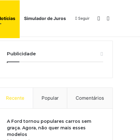
Switch skin
Procurar por
Notícias
Simulador de Juros
Seguir
Início
Sobre
Publicidade
Recente
Popular
Comentários
A Ford tornou populares carros sem
graça. Agora, não quer mais esses
modelos