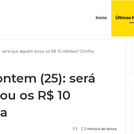
Início
Últimas 
nvisa abre caminho para venda de medicamentos pela Shopee
: será que alguém levou os R$ 10 milhões? Confira
ontem (25): será
ou os R$ 10
ra
1
2 minutos de leitura