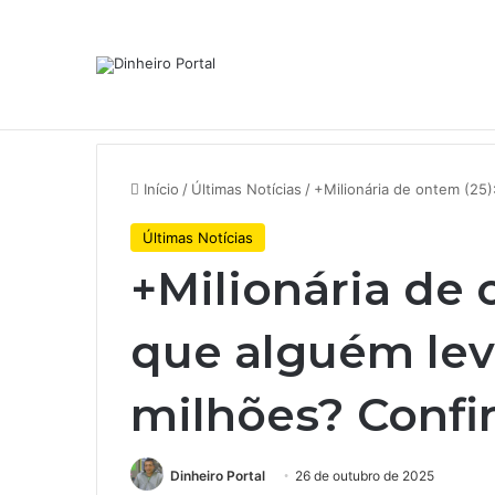
Notícias de Última Hora
Após Mercado Livre e Assaí, A
Início
/
Últimas Notícias
/
+Milionária de ontem (25)
Últimas Notícias
+Milionária de 
que alguém lev
milhões? Confi
Dinheiro Portal
26 de outubro de 2025