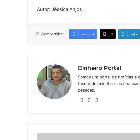
Autor: Jéssica Anjos
Compartilhar
Facebook
X
Linked
Dinheiro Portal
Somos um portal de notícias e 
foco é desmistificar as finanç
pessoas.
Website
Linkedin
Instagram