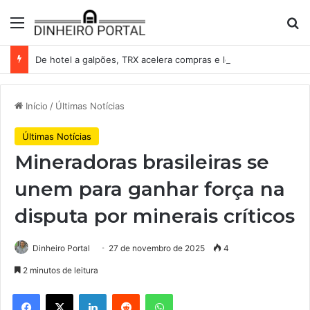
Menu
Pr
De hotel a galpões, TRX acelera compras e leva fatias de shoppings da Iguatemi por R$ 876 milhões
Início
/
Últimas Notícias
Últimas Notícias
Mineradoras brasileiras se
unem para ganhar força na
disputa por minerais críticos
Dinheiro Portal
27 de novembro de 2025
4
2 minutos de leitura
Facebook
X
Linkedin
Reddit
WhatsApp