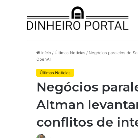
Notícias de Última Hora
Whirlpool abandonou suas ambi
Início
/
Últimas Notícias
/
Negócios paralelos de Sa
OpenAI
Últimas Notícias
Negócios paral
Altman levanta
conflitos de in