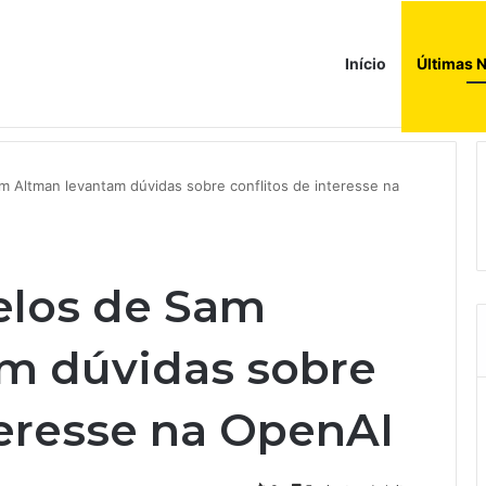
Início
Últimas N
ções globais. Agora enfrenta um mundo de dificuldades
m Altman levantam dúvidas sobre conflitos de interesse na
elos de Sam
m dúvidas sobre
teresse na OpenAI