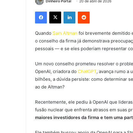
Dinheiro Portal
20 de abril de 2026
Facebook
X
Linkedin
Reddit
Quando
Sam Altman
foi brevemente demitido 
o conselho da firma já demonstrava preocupa
pessoais — e se eles poderiam representar con
Um novo conselho prometeu resolver o proble
OpenAI, criadora do
ChatGPT
, avança rumo a u
bilhões, a dúvida persiste: como determinar s
ao de Altman?
Recentemente, ele pediu à OpenAI que lideras
fusão nuclear que enfrenta atrasos em suas p
maiores investidores da firma e tem uma parte
Ele também buscou apoio da OpenAI para a Sto