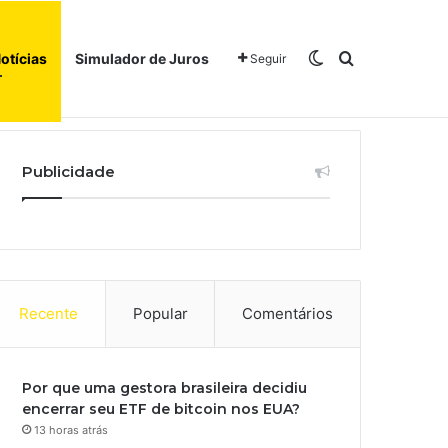
Switch skin
Procurar po
otícias
Simulador de Juros
Seguir
Início
Sobre
Publicidade
Recente
Popular
Comentários
Por que uma gestora brasileira decidiu
encerrar seu ETF de bitcoin nos EUA?
13 horas atrás