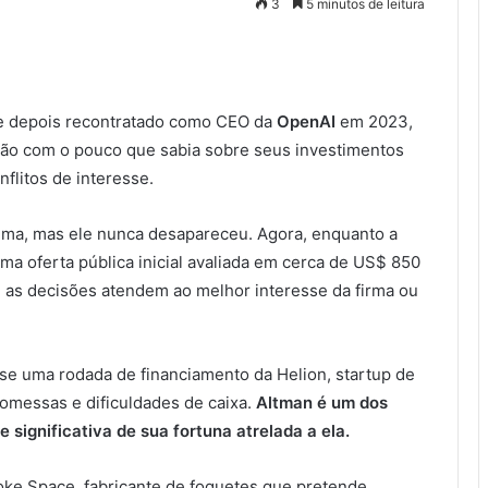
3
5 minutos de leitura
e depois recontratado como CEO da
OpenAI
em 2023,
ção com o pouco que sabia sobre seus investimentos
flitos de interesse.
ma, mas ele nunca desapareceu. Agora, enquanto a
ma oferta pública inicial avaliada em cerca de US$ 850
e as decisões atendem ao melhor interesse da firma ou
se uma rodada de financiamento da Helion, startup de
romessas e dificuldades de caixa.
Altman é um dos
 significativa de sua fortuna atrelada a ela.
ke Space, fabricante de foguetes que pretende