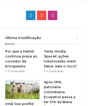
Linkedin
YouTube
Instagram
Última modificação
Por que a Mattel
Tesla, Nvidia,
continua presa ao
SpaceX: ações
corredor de
tokenizadas viram
brinquedos
febre. Vale o risco?
17 horas atrás
17 horas atrás
Após OPA,
petroleira
colombiana
Ecopetrol passa a
ter 51% da Brava
Irmã ‘low profile’