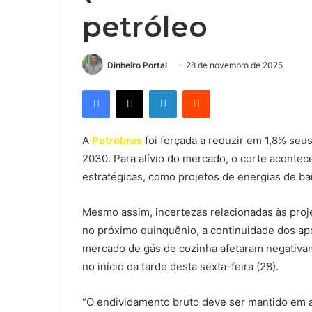
petróleo
Dinheiro Portal
28 de novembro de 2025
Facebook
X
Linkedin
Reddit
A
Petrobras
foi forçada a reduzir em 1,8% seu
2030. Para alívio do mercado, o corte aconte
estratégicas, como projetos de energias de ba
Mesmo assim, incertezas relacionadas às proj
no próximo quinquênio, a continuidade dos apor
mercado de gás de cozinha afetaram negativam
no início da tarde desta sexta-feira (28).
“O endividamento bruto deve ser mantido em at