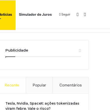
Switch skin
Procurar por
Notícias
Simulador de Juros
Seguir
Início
Sobre
Publicidade
Recente
Popular
Comentários
Tesla, Nvidia, SpaceX: ações tokenizadas
viram febre. Vale o risco?