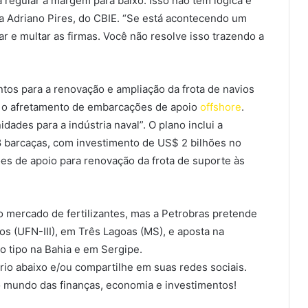
a regular a margem para baixo. Isso não tem lógica e
rma Adriano Pires, do CBIE. “Se está acontecendo um
ar e multar as firmas. Você não resolve isso trazendo a
tos para a renovação e ampliação da frota de navios
e o afretamento de embarcações de apoio
offshore
.
dades para a indústria naval”. O plano inclui a
 barcaças, com investimento de US$ 2 bilhões no
s de apoio para renovação da frota de suporte às
o mercado de fertilizantes, mas a Petrobras pretende
os (UFN-III), em Três Lagoas (MS), e aposta na
o tipo na Bahia e em Sergipe.
io abaixo e/ou compartilhe em suas redes sociais.
 mundo das finanças, economia e investimentos!