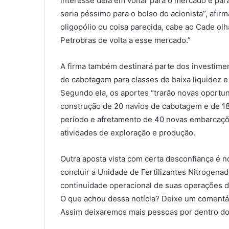
interesse dela em voltar para o mercado é par
seria péssimo para o bolso do acionista”, afi
oligopólio ou coisa parecida, cabe ao Cade olh
Petrobras de volta a esse mercado.”
A firma também destinará parte dos investimen
de cabotagem para classes de baixa liquidez 
Segundo ela, os aportes “trarão novas oportuni
construção de 20 navios de cabotagem e de 18
período e afretamento de 40 novas embarcaçõe
atividades de exploração e produção.
Outra aposta vista com certa desconfiança é n
concluir a Unidade de Fertilizantes Nitrogenad
continuidade operacional de suas operações d
O que achou dessa notícia? Deixe um comentár
Assim deixaremos mais pessoas por dentro do