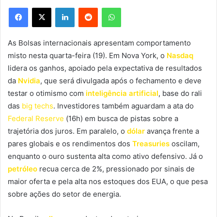
Facebook
X
Linkedin
Reddit
WhatsApp
As Bolsas internacionais apresentam comportamento
misto nesta quarta-feira (19). Em Nova York, o
Nasdaq
lidera os ganhos, apoiado pela expectativa de resultados
da
Nvidia
, que será divulgada após o fechamento e deve
testar o otimismo com
inteligência artificial
, base do rali
das
big techs
. Investidores também aguardam a ata do
Federal Reserve
(16h) em busca de pistas sobre a
trajetória dos juros. Em paralelo, o
dólar
avança frente a
pares globais e os rendimentos dos
Treasuries
oscilam,
enquanto o ouro sustenta alta como ativo defensivo. Já o
petróleo
recua cerca de 2%, pressionado por sinais de
maior oferta e pela alta nos estoques dos EUA, o que pesa
sobre ações do setor de energia.