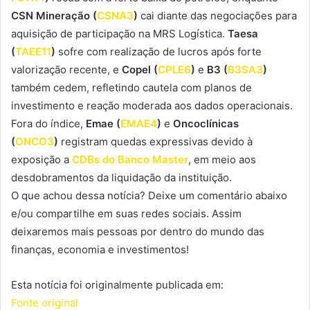
CSN
Mineração (
CSNA3
)
cai diante das negociações para
aquisição de participação na MRS Logística.
Taesa
(
TAEE11
)
sofre com realização de lucros após forte
valorização recente, e
Copel
(
CPLE6
)
e
B3 (
B3SA3
)
também cedem, refletindo cautela com planos de
investimento e reação moderada aos dados operacionais.
Fora do índice,
Emae (
EMAE4
)
e
Oncoclínicas
(
ONCO3
)
registram quedas expressivas devido à
exposição a
CDBs do Banco Master
, em meio aos
desdobramentos da liquidação da instituição.
O que achou dessa notícia? Deixe um comentário abaixo
e/ou compartilhe em suas redes sociais. Assim
deixaremos mais pessoas por dentro do mundo das
finanças, economia e investimentos!
Esta notícia foi originalmente publicada em:
Fonte original