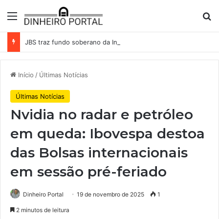
Menu
Pr
JBS traz fundo soberano da Indonésia como sócio em operação de US$ 2,5 bilhões
Início
/
Últimas Notícias
Últimas Notícias
Nvidia no radar e petróleo
em queda: Ibovespa destoa
das Bolsas internacionais
em sessão pré-feriado
Dinheiro Portal
19 de novembro de 2025
1
2 minutos de leitura