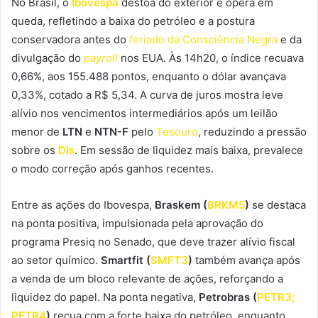
No Brasil, o
Ibovespa
destoa do exterior e opera em
queda, refletindo a baixa do petróleo e a postura
conservadora antes do
feriado da Consciência Negra
e da
divulgação do
payroll
nos EUA. Às 14h20, o índice recuava
0,66%, aos 155.488 pontos, enquanto o dólar avançava
0,33%, cotado a R$ 5,34. A curva de juros mostra leve
alívio nos vencimentos intermediários após um leilão
menor de
LTN
e
NTN-F
pelo
Tesouro
, reduzindo a pressão
sobre os
DIs
. Em sessão de liquidez mais baixa, prevalece
o modo correção após ganhos recentes.
Entre as ações do Ibovespa,
Braskem (
BRKM5
)
se destaca
na ponta positiva, impulsionada pela aprovação do
programa Presiq no Senado, que deve trazer alívio fiscal
ao setor químico.
Smartfit (
SMFT3
)
também avança após
a venda de um bloco relevante de ações, reforçando a
liquidez do papel. Na ponta negativa,
Petrobras (
PETR3;
PETR4
)
recua com a forte baixa do petróleo, enquanto