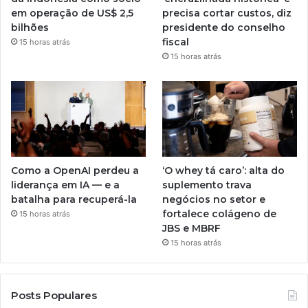
em operação de US$ 2,5
precisa cortar custos, diz
bilhões
presidente do conselho
fiscal
15 horas atrás
15 horas atrás
Como a OpenAI perdeu a
‘O whey tá caro’: alta do
liderança em IA — e a
suplemento trava
batalha para recuperá-la
negócios no setor e
fortalece colágeno de
15 horas atrás
JBS e MBRF
15 horas atrás
Posts Populares