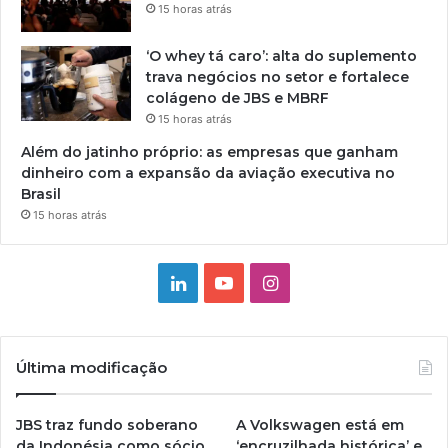
15 horas atrás
‘O whey tá caro’: alta do suplemento
trava negócios no setor e fortalece
colágeno de JBS e MBRF
15 horas atrás
Além do jatinho próprio: as empresas que ganham
dinheiro com a expansão da aviação executiva no
Brasil
15 horas atrás
Linkedin
YouTube
Instagram
Última modificação
JBS traz fundo soberano
A Volkswagen está em
da Indonésia como sócio
‘encruzilhada histórica’ e