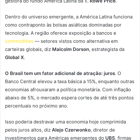
gestora do fundo América Latina da
T. Rowe Price
.
Dentro do universo emergente, a América Latina funciona
como contraponto às bolsas asiáticas dominadas por
tecnologia. A região oferece exposição a bancos e
commodities
— setores vistos como alternativa em
carteiras globais, diz
Malcolm Dorson
, estrategista da
Global X
.
O Brasil tem um fator adicional de atração: juros
. O
Banco Central elevou a taxa básica a 15%, enquanto outras
economias afrouxaram a política monetária. Com inflação
abaixo de 5%, o mercado espera cortes de até três pontos
percentuais no próximo ano.
Isso poderia destravar uma economia hoje comprimida
pelos juros altos, diz
Alejo Czerwonko
, diretor de
investimentos para Américas emergentes do
UBS
. firmas