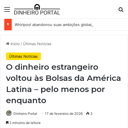
Menu
Pr
Whirlpool abandonou suas ambições globais. Agora enfrenta um mundo de dificuldades
Início
/
Últimas Notícias
Últimas Notícias
O dinheiro estrangeiro
voltou às Bolsas da América
Latina – pelo menos por
enquanto
Dinheiro Portal
17 de fevereiro de 2026
3
2 minutos de leitura