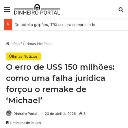
Menu
Pr
De hotel a galpões, TRX acelera compras e leva fatias de shoppings da Iguatemi por R$ 876 milhões
Início
/
Últimas Notícias
Últimas Notícias
O erro de US$ 150 milhões:
como uma falha jurídica
forçou o remake de
‘Michael’
Dinheiro Portal
23 de abril de 2026
8
4 minutos de leitura