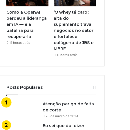
Como a OpenAI
‘O whey tá caro’:
perdeu a liderança
alta do
em IA — e a
suplemento trava
batalha para
negócios no setor
recuperá-la
e fortalece
colágeno de JBS e
11 horas atrás
MBRF
11 horas atrás
Posts Populares
Atenção perigo de falta
de corte
20 de março de 2024
Eu sei que dói dizer