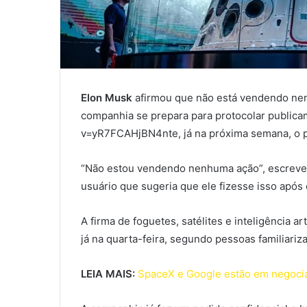
Elon Musk
afirmou que não está vendendo n
companhia se prepara para protocolar public
v=yR7FCAHjBN4nte, já na próxima semana, o p
“Não estou vendendo nenhuma ação”, escrev
usuário que sugeria que ele fizesse isso após 
A firma de foguetes, satélites e inteligência a
já na quarta-feira, segundo pessoas familiari
LEIA MAIS:
SpaceX e Google estão em negocia