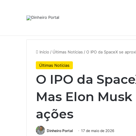
Notícias de Última Hora
JBS traz fundo soberano da In
Início
/
Últimas Notícias
/
O IPO da SpaceX se aprox
Últimas Notícias
O IPO da Space
Mas Elon Musk 
ações
Dinheiro Portal
17 de maio de 2026