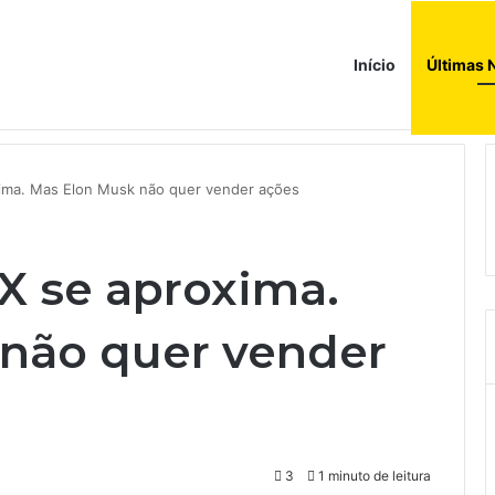
Início
Últimas 
donésia como sócio em operação de US$ 2,5 bilhões
ima. Mas Elon Musk não quer vender ações
X se aproxima.
não quer vender
3
1 minuto de leitura