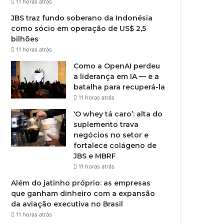
11 horas atrás
JBS traz fundo soberano da Indonésia
como sócio em operação de US$ 2,5
bilhões
11 horas atrás
Como a OpenAI perdeu
a liderança em IA — e a
batalha para recuperá-la
11 horas atrás
‘O whey tá caro’: alta do
suplemento trava
negócios no setor e
fortalece colágeno de
JBS e MBRF
11 horas atrás
Além do jatinho próprio: as empresas
que ganham dinheiro com a expansão
da aviação executiva no Brasil
11 horas atrás