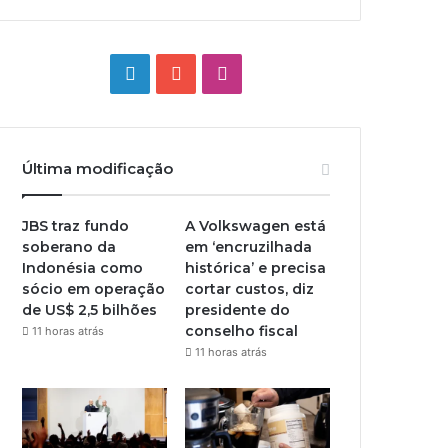
Linkedin
YouTube
Instagram
Última modificação
JBS traz fundo
A Volkswagen está
soberano da
em ‘encruzilhada
Indonésia como
histórica’ e precisa
sócio em operação
cortar custos, diz
de US$ 2,5 bilhões
presidente do
conselho fiscal
11 horas atrás
11 horas atrás