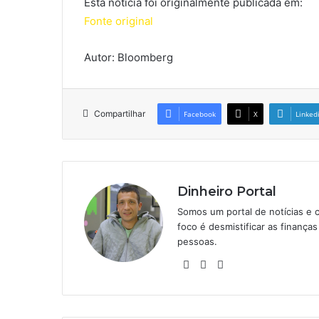
Esta notícia foi originalmente publicada em:
Fonte original
Autor: Bloomberg
Compartilhar
Facebook
X
Linked
Dinheiro Portal
Somos um portal de notícias e 
foco é desmistificar as finanç
pessoas.
Website
Linkedin
Instagram