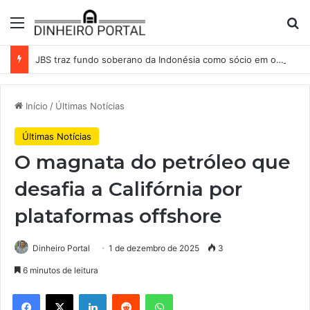
Menu
Pr
JBS traz fundo soberano da Indonésia como sócio em operação de US$ 2,5 bilhões
Início
/
Últimas Notícias
Últimas Notícias
O magnata do petróleo que
desafia a Califórnia por
plataformas offshore
Dinheiro Portal
1 de dezembro de 2025
3
6 minutos de leitura
Facebook
X
Linkedin
Reddit
WhatsApp