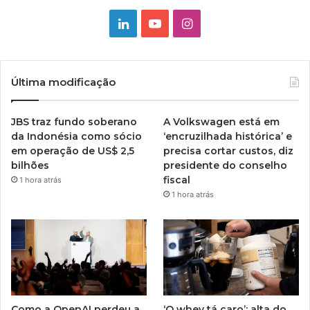
Linkedin
YouTube
Instagram
Última modificação
JBS traz fundo soberano
A Volkswagen está em
da Indonésia como sócio
‘encruzilhada histórica’ e
em operação de US$ 2,5
precisa cortar custos, diz
bilhões
presidente do conselho
fiscal
1 hora atrás
1 hora atrás
Como a OpenAI perdeu a
‘O whey tá caro’: alta do