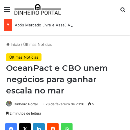
Menu
Pr
Após Mercado Livre e Assaí, Anvisa abre caminho para venda de medicamentos pela Shopee
Início
/
Últimas Notícias
Últimas Notícias
OceanPact e CBO unem
negócios para ganhar
escala no mar
Dinheiro Portal
28 de fevereiro de 2026
5
2 minutos de leitura
Facebook
X
Linkedin
Reddit
WhatsApp