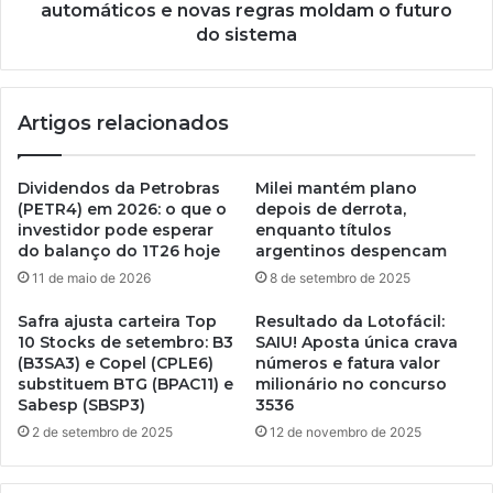
automáticos e novas regras moldam o futuro
do sistema
Artigos relacionados
Dividendos da Petrobras
Milei mantém plano
(PETR4) em 2026: o que o
depois de derrota,
investidor pode esperar
enquanto títulos
do balanço do 1T26 hoje
argentinos despencam
11 de maio de 2026
8 de setembro de 2025
Safra ajusta carteira Top
Resultado da Lotofácil:
10 Stocks de setembro: B3
SAIU! Aposta única crava
(B3SA3) e Copel (CPLE6)
números e fatura valor
substituem BTG (BPAC11) e
milionário no concurso
Sabesp (SBSP3)
3536
2 de setembro de 2025
12 de novembro de 2025