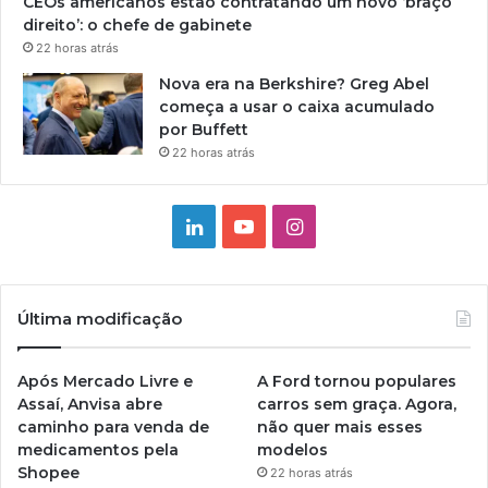
CEOs americanos estão contratando um novo ‘braço
direito’: o chefe de gabinete
22 horas atrás
Nova era na Berkshire? Greg Abel
começa a usar o caixa acumulado
por Buffett
22 horas atrás
Linkedin
YouTube
Instagram
Última modificação
Após Mercado Livre e
A Ford tornou populares
Assaí, Anvisa abre
carros sem graça. Agora,
caminho para venda de
não quer mais esses
medicamentos pela
modelos
Shopee
22 horas atrás