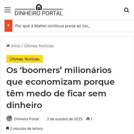
Menu
Pr
Por que a Mattel continua presa ao corredor de brinquedos
Início
/
Últimas Notícias
Últimas Notícias
Os ‘boomers’ milionários
que economizam porque
têm medo de ficar sem
dinheiro
Dinheiro Portal
2 de outubro de 2025
1
3 minutos de leitura