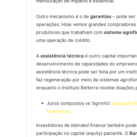
mensuração de impacto é essencial.
Outro mecanismo é o de
garantias
– pode ser
operações. Hoje vemos grandes compradores
produtores que trabalham com
sistema agrofl
uma operação de crédito.
A
assistência técnica
é outro capital importan
desenvolvimento de capacidades do empreended
assistência técnica pode ser feita por um inst
faz regeneração por meio de sistemas agroflo
enquanto o Instituto Belterra recebe doações p
Juros compostos vs ‘tigrinho’:
educação fi
brasileiros
Investidores de
blended finance
também podem
participação no capital (
equity
) paciente. O
Ban