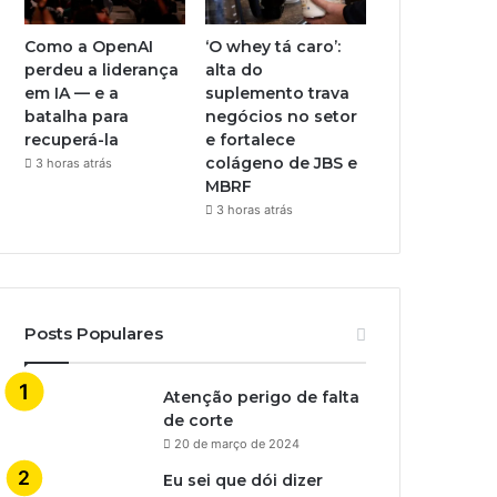
Como a OpenAI
‘O whey tá caro’:
perdeu a liderança
alta do
em IA — e a
suplemento trava
batalha para
negócios no setor
recuperá-la
e fortalece
colágeno de JBS e
3 horas atrás
MBRF
3 horas atrás
Posts Populares
Atenção perigo de falta
de corte
20 de março de 2024
Eu sei que dói dizer