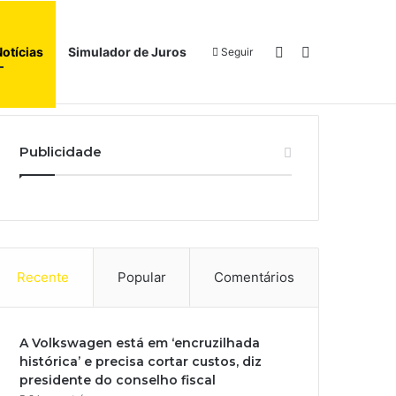
Switch skin
Procurar por
Notícias
Simulador de Juros
Seguir
Início
Sobre
Publicidade
Recente
Popular
Comentários
A Volkswagen está em ‘encruzilhada
histórica’ e precisa cortar custos, diz
presidente do conselho fiscal