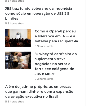
3 horas atrás
JBS traz fundo soberano da Indonésia
como sócio em operação de US$ 2,5
bilhões
3 horas atrás
Como a OpenAI perdeu
a liderança em IA — e a
batalha para recuperá-la
3 horas atrás
‘O whey tá caro’: alta do
suplemento trava
negócios no setor e
fortalece colágeno de
JBS e MBRF
3 horas atrás
Além do jatinho próprio: as empresas
que ganham dinheiro com a expansão
da aviação executiva no Brasil
3 horas atrás