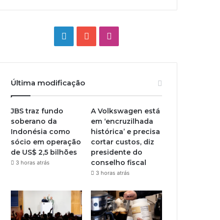
Linkedin
YouTube
Instagram
Última modificação
JBS traz fundo
A Volkswagen está
soberano da
em ‘encruzilhada
Indonésia como
histórica’ e precisa
sócio em operação
cortar custos, diz
de US$ 2,5 bilhões
presidente do
conselho fiscal
3 horas atrás
3 horas atrás