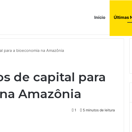
Início
Últimas 
donésia como sócio em operação de US$ 2,5 bilhões
tal para a bioeconomia na Amazônia
os de capital para
 na Amazônia
1
5 minutos de leitura