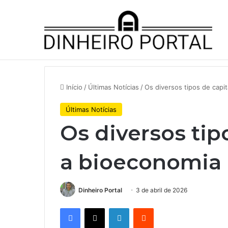
Notícias de Última Hora
JBS traz fundo soberano da In
Início
/
Últimas Notícias
/
Os diversos tipos de capi
Últimas Notícias
Os diversos tip
a bioeconomia
Dinheiro Portal
3 de abril de 2026
Facebook
X
Linkedin
Reddit