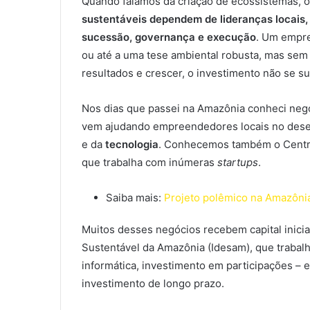
Quando falamos da criação de ecossistemas, o c
sustentáveis dependem de lideranças locais,
sucessão, governança e execução
. Um empre
ou até a uma tese ambiental robusta, mas sem 
resultados e crescer, o investimento não se su
Nos dias que passei na Amazônia conheci negó
vem ajudando empreendedores locais no des
e da
tecnologia
. Conhecemos também o Centro
que trabalha com inúmeras
startups
.
Saiba mais:
Projeto polêmico na Amazônia
Muitos desses negócios recebem capital inici
Sustentável da Amazônia (Idesam), que trabalha
informática, investimento em participações – e
investimento de longo prazo.