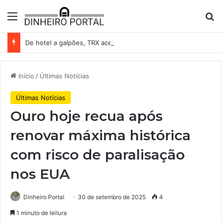
Menu
Pr
De hotel a galpões, TRX acelera compras e leva fatias de shoppings da Iguatemi por R$ 876 milhões
Início
/
Últimas Notícias
Últimas Notícias
Ouro hoje recua após
renovar máxima histórica
com risco de paralisação
nos EUA
Dinheiro Portal
30 de setembro de 2025
4
1 minuto de leitura