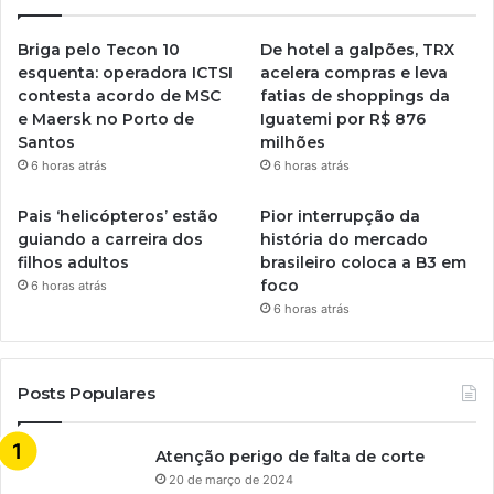
Briga pelo Tecon 10
De hotel a galpões, TRX
esquenta: operadora ICTSI
acelera compras e leva
contesta acordo de MSC
fatias de shoppings da
e Maersk no Porto de
Iguatemi por R$ 876
Santos
milhões
6 horas atrás
6 horas atrás
Pais ‘helicópteros’ estão
Pior interrupção da
guiando a carreira dos
história do mercado
filhos adultos
brasileiro coloca a B3 em
foco
6 horas atrás
6 horas atrás
Posts Populares
Atenção perigo de falta de corte
20 de março de 2024