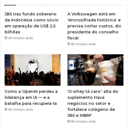
JBS traz fundo soberano
A Volkswagen está em
da Indonésia como sócio
‘encruzilhada histórica’ e
em operação de US$ 2,5
precisa cortar custos, diz
bilhões
presidente do conselho
fiscal
46 minutos atrás
46 minutos atrás
Como a OpenAI perdeu a
‘O whey tá caro’: alta do
liderança em IA — e a
suplemento trava
batalha para recuperá-la
negócios no setor e
fortalece colágeno de
46 minutos atrás
JBS e MBRF
46 minutos atrás