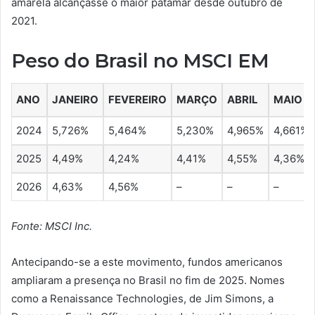
amarela alcançasse o maior patamar desde outubro de
2021.
Peso do Brasil no MSCI EM
ANO
JANEIRO
FEVEREIRO
MARÇO
ABRIL
MAIO
2024
5,726%
5,464%
5,230%
4,965%
4,661%
2025
4,49%
4,24%
4,41%
4,55%
4,36%
2026
4,63%
4,56%
–
–
–
Fonte: MSCI Inc.
Antecipando-se a este movimento, fundos americanos
ampliaram a presença no Brasil no fim de 2025. Nomes
como a Renaissance Technologies, de Jim Simons, a