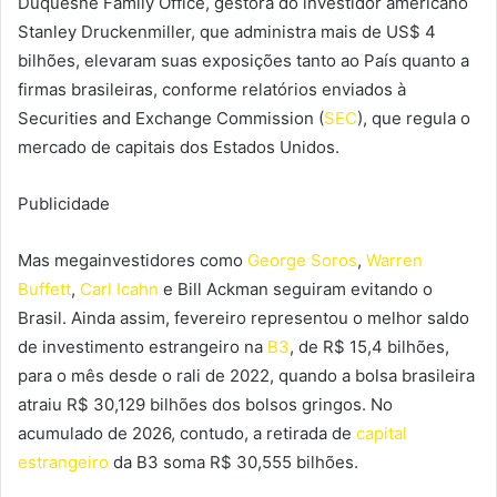
Duquesne Family Office, gestora do investidor americano
Stanley Druckenmiller, que administra mais de US$ 4
bilhões, elevaram suas exposições tanto ao País quanto a
firmas brasileiras, conforme relatórios enviados à
Securities and Exchange Commission (
SEC
), que regula o
mercado de capitais dos Estados Unidos.
Publicidade
Mas megainvestidores como
George Soros
,
Warren
Buffett
,
Carl Icahn
e Bill Ackman seguiram evitando o
Brasil. Ainda assim, fevereiro representou o melhor saldo
de investimento estrangeiro na
B3
, de R$ 15,4 bilhões,
para o mês desde o rali de 2022, quando a bolsa brasileira
atraiu R$ 30,129 bilhões dos bolsos gringos. No
acumulado de 2026, contudo, a retirada de
capital
estrangeiro
da B3 soma R$ 30,555 bilhões.