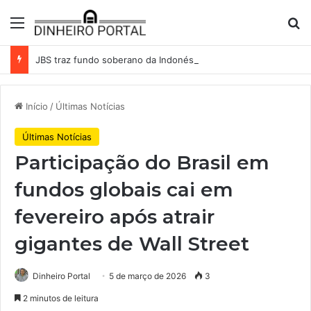
Menu
Pr
JBS traz fundo soberano da Indonésia como sócio em operação de US$ 2,5 bilhões
Início
/
Últimas Notícias
Últimas Notícias
Participação do Brasil em
fundos globais cai em
fevereiro após atrair
gigantes de Wall Street
Dinheiro Portal
5 de março de 2026
3
2 minutos de leitura