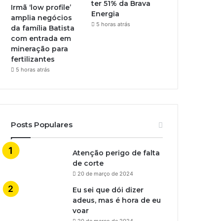
ter 51% da Brava
Irmã ‘low profile’
Energia
amplia negócios
5 horas atrás
da família Batista
com entrada em
mineração para
fertilizantes
5 horas atrás
Posts Populares
Atenção perigo de falta
de corte
20 de março de 2024
Eu sei que dói dizer
adeus, mas é hora de eu
voar
20 de março de 2024