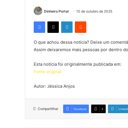
Dinheiro Portal
10 de outubro de 2025
Facebook
X
Linkedin
Reddit
O que achou dessa notícia? Deixe um comentár
Assim deixaremos mais pessoas por dentro do
Esta notícia foi originalmente publicada em:
Fonte original
Autor: Jéssica Anjos
Compartilhar
Facebook
X
Linked