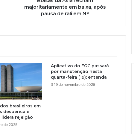
Bolsas da Ásia fecham
majoritariamente em baixa, após
pausa de rali em NY
Aplicativo do FGC passará
por manutenção nesta
quarta-feira (19); entenda
19 de novembro de 2025
dos brasileiros em
es despenca e
lidera rejeição
ro de 2025