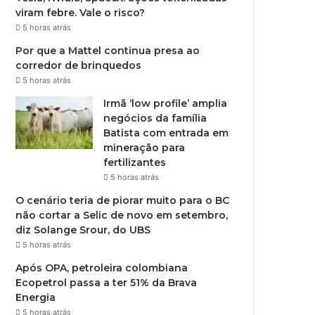
viram febre. Vale o risco?
5 horas atrás
Por que a Mattel continua presa ao
corredor de brinquedos
5 horas atrás
Irmã ‘low profile’ amplia
negócios da família
Batista com entrada em
mineração para
fertilizantes
5 horas atrás
O cenário teria de piorar muito para o BC
não cortar a Selic de novo em setembro,
diz Solange Srour, do UBS
5 horas atrás
Após OPA, petroleira colombiana
Ecopetrol passa a ter 51% da Brava
Energia
5 horas atrás