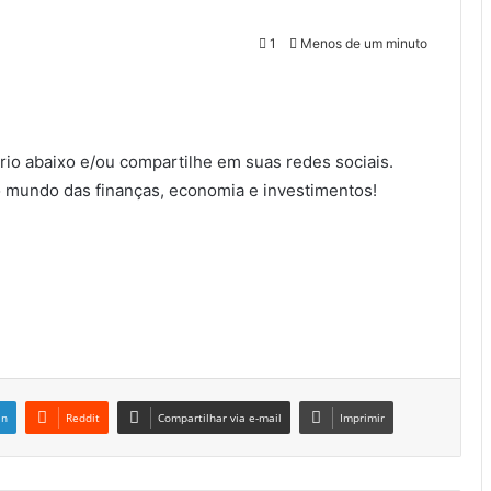
1
Menos de um minuto
io abaixo e/ou compartilhe em suas redes sociais.
 mundo das finanças, economia e investimentos!
in
Reddit
Compartilhar via e-mail
Imprimir