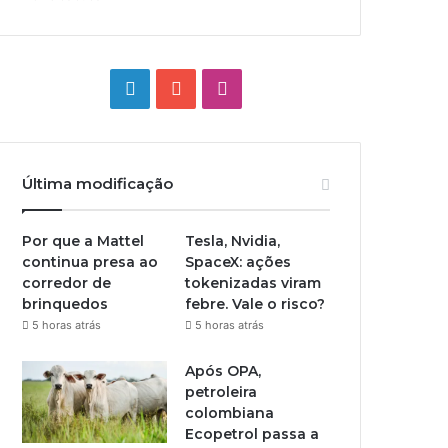
Linkedin
YouTube
Instagram
Última modificação
Por que a Mattel
Tesla, Nvidia,
continua presa ao
SpaceX: ações
corredor de
tokenizadas viram
brinquedos
febre. Vale o risco?
5 horas atrás
5 horas atrás
Após OPA,
petroleira
colombiana
Ecopetrol passa a