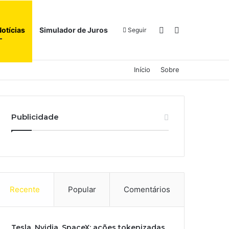
Switch skin
Procurar por
Notícias
Simulador de Juros
Seguir
Início
Sobre
Publicidade
Recente
Popular
Comentários
Tesla, Nvidia, SpaceX: ações tokenizadas