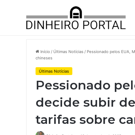
Notícias de Última Hora
A Volkswagen está em ‘encruzilh
Início
/
Últimas Notícias
/
Pessionado pelos EUA, Mé
chineses
Últimas Notícias
Pessionado pel
decide subir d
tarifas sobre c