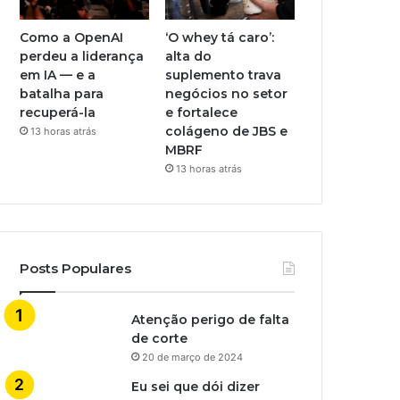
Como a OpenAI
‘O whey tá caro’:
perdeu a liderança
alta do
em IA — e a
suplemento trava
batalha para
negócios no setor
recuperá-la
e fortalece
colágeno de JBS e
13 horas atrás
MBRF
13 horas atrás
Posts Populares
Atenção perigo de falta
de corte
20 de março de 2024
Eu sei que dói dizer