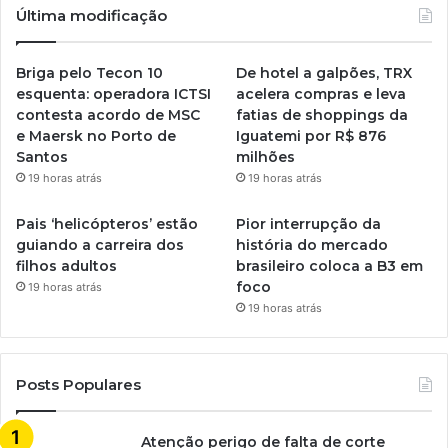
Última modificação
Briga pelo Tecon 10
De hotel a galpões, TRX
esquenta: operadora ICTSI
acelera compras e leva
contesta acordo de MSC
fatias de shoppings da
e Maersk no Porto de
Iguatemi por R$ 876
Santos
milhões
19 horas atrás
19 horas atrás
Pais ‘helicópteros’ estão
Pior interrupção da
guiando a carreira dos
história do mercado
filhos adultos
brasileiro coloca a B3 em
foco
19 horas atrás
19 horas atrás
Posts Populares
Atenção perigo de falta de corte