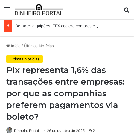
Menu
Pr
De hotel a galpões, TRX acelera compras e leva fatias de shoppings da Iguatemi por R$ 876 milhões
Início
/
Últimas Notícias
Últimas Notícias
Pix representa 1,6% das
transações entre empresas:
por que as companhias
preferem pagamentos via
boleto?
Dinheiro Portal
26 de outubro de 2025
2