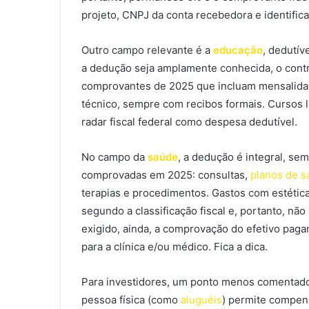
projeto, CNPJ da conta recebedora e identific
Outro campo relevante é a
educação
, dedutív
a dedução seja amplamente conhecida, o contri
comprovantes de 2025 que incluam mensalidad
técnico, sempre com recibos formais. Cursos l
radar fiscal federal como despesa dedutível.
No campo da
saúde
, a dedução é integral, s
comprovadas em 2025: consultas,
planos de 
terapias e procedimentos. Gastos com estéti
segundo a classificação fiscal e, portanto, nã
exigido, ainda, a comprovação do efetivo paga
para a clínica e/ou médico. Fica a dica.
Para investidores, um ponto menos comentad
pessoa física (como
aluguéis
) permite compen