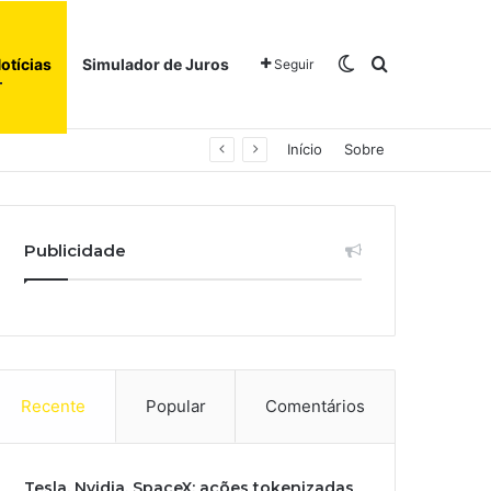
Switch skin
Procurar po
otícias
Simulador de Juros
Seguir
Início
Sobre
Publicidade
Recente
Popular
Comentários
Tesla, Nvidia, SpaceX: ações tokenizadas