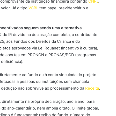
 comprovante da instituição financeira contendo
CNPJ
,
 valor. Já o tipo
VGBL
tem papel previdenciário e
 incentivados seguem sendo uma alternativa
% do IR devido na declaração completa, o contribuinte
25, aos Fundos dos Direitos da Criança e do
etos aprovados via Lei Rouanet (incentivo à cultura),
além de aportes em PRONON e PRONAS/PCD (programas
deficiência).
diretamente ao fundo ou à conta vinculada do projeto
fetuadas a pessoas ou instituições sem chancela
l, a dedução não sobrevive ao processamento da
Receita
.
 diretamente na própria declaração, ano a ano, para
 do ano-calendário, nem amplia o teto. O limite global,
digno é fundamental: recibo do fundo, número do