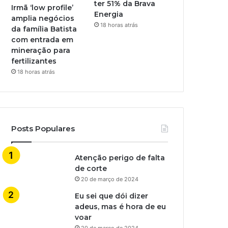
ter 51% da Brava
Irmã ‘low profile’
Energia
amplia negócios
18 horas atrás
da família Batista
com entrada em
mineração para
fertilizantes
18 horas atrás
Posts Populares
Atenção perigo de falta
de corte
20 de março de 2024
Eu sei que dói dizer
adeus, mas é hora de eu
voar
20 de março de 2024