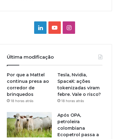
Linkedin
YouTube
Instagram
Última modificação
Por que a Mattel
Tesla, Nvidia,
continua presa ao
SpaceX: ações
corredor de
tokenizadas viram
brinquedos
febre. Vale o risco?
18 horas atrás
18 horas atrás
Após OPA,
petroleira
colombiana
Ecopetrol passa a