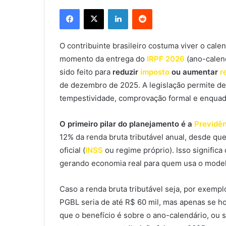
Facebook
X
Linkedin
Reddit
O contribuinte brasileiro costuma viver o calen
momento da entrega do
IRPF 2026
(ano-calend
sido feito para
reduzir
imposto
ou aumentar
r
de dezembro de 2025. A legislação permite de
tempestividade, comprovação formal e enquad
O primeiro pilar do planejamento é a
Previdên
12% da renda bruta tributável anual, desde qu
oficial (
INSS
ou regime próprio). Isso significa
gerando economia real para quem usa o model
Caso a renda bruta tributável seja, por exemp
PGBL seria de até R$ 60 mil, mas apenas se ho
que o benefício é sobre o ano-calendário, ou 