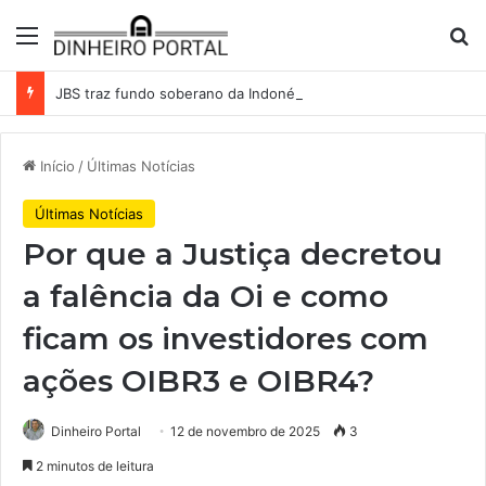
Menu
Pr
JBS traz fundo soberano da Indonésia como sócio em operação de US$ 2,5 bilhões
Início
/
Últimas Notícias
Últimas Notícias
Por que a Justiça decretou
a falência da Oi e como
ficam os investidores com
ações OIBR3 e OIBR4?
Dinheiro Portal
12 de novembro de 2025
3
2 minutos de leitura