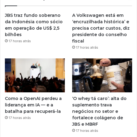
JBS traz fundo soberano
A Volkswagen está em
da Indonésia como sócio
‘encruzilhada histórica’ e
em operação de US$ 2,5
precisa cortar custos, diz
bilhões
presidente do conselho
fiscal
17 horas atrás
17 horas atrás
Como a OpenAI perdeu a
‘O whey tá caro’: alta do
liderança em IA — e a
suplemento trava
batalha para recuperá-la
negócios no setor e
fortalece colágeno de
17 horas atrás
JBS e MBRF
17 horas atrás