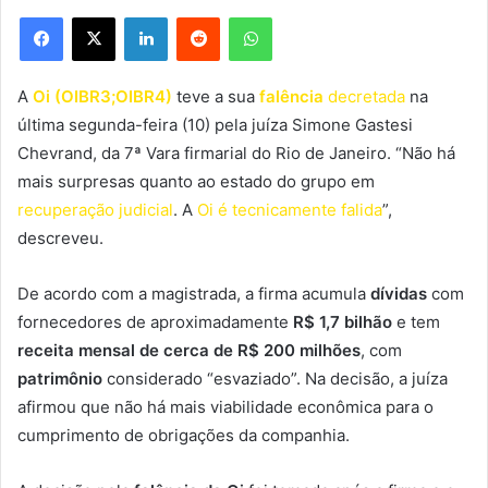
Facebook
X
Linkedin
Reddit
WhatsApp
A
Oi (OIBR3;OIBR4)
teve a sua
falência
decretada
na
última segunda-feira (10) pela juíza Simone Gastesi
Chevrand, da 7ª Vara firmarial do Rio de Janeiro. “Não há
mais surpresas quanto ao estado do grupo em
recuperação judicial
. A
Oi é tecnicamente falida
”,
descreveu.
De acordo com a magistrada, a firma acumula
dívidas
com
fornecedores de aproximadamente
R$ 1,7 bilhão
e tem
receita mensal de cerca de R$ 200 milhões
, com
patrimônio
considerado “esvaziado”. Na decisão, a juíza
afirmou que não há mais viabilidade econômica para o
cumprimento de obrigações da companhia.