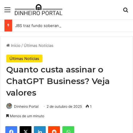
Menu
Pr
JBS traz fundo soberano da Indonésia como sócio em operação de US$ 2,5 bilhões
Início
/
Últimas Notícias
Últimas Notícias
Quanto custa assinar o
ChatGPT Business? Veja
valores
Dinheiro Portal
2 de outubro de 2025
1
Menos de um minuto
Facebook
X
Linkedin
Reddit
WhatsApp