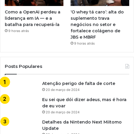
Como a OpenAI perdeu a
‘O whey tá caro’: alta do
liderança em IA — e a
suplemento trava
batalha para recuperá-la
negócios no setor e
fortalece colágeno de
9 horas atrás
JBS e MBRF
9 horas atrás
Posts Populares
Atenção perigo de falta de corte
20 de março de 2024
Eu sei que dói dizer adeus, mas é hora
de eu voar
20 de março de 2024
Detalhes da Nintendo Next Miitomo
Update