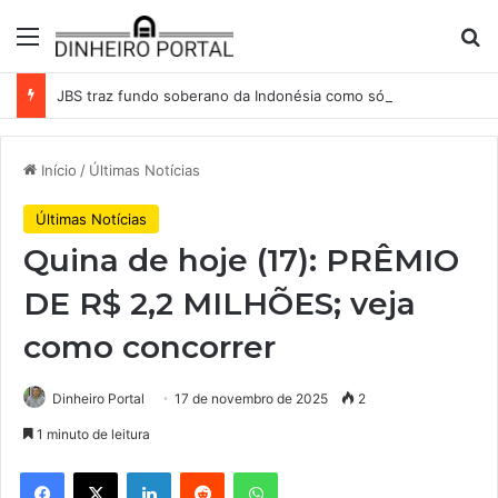
Menu
Pr
JBS traz fundo soberano da Indonésia como sócio em operação de US$ 2,5 bilhões
Início
/
Últimas Notícias
Últimas Notícias
Quina de hoje (17): PRÊMIO
DE R$ 2,2 MILHÕES; veja
como concorrer
Dinheiro Portal
17 de novembro de 2025
2
1 minuto de leitura
Facebook
X
Linkedin
Reddit
WhatsApp