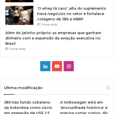
‘O whey tá caro’: alta do suplemento
trava negócios no setor e fortalece
colágeno de JBS e MBRF
7 horas atrás
Além do jatinho próprio: as empresas que ganham
dinheiro com a expansão da aviação executiva no
Brasil
7 horas atrás
Linkedin
YouTube
Instagram
Última modificação
JBS traz fundo soberano
A Volkswagen está em
da Indonésia como sócio
‘encruzilhada histórica’ e
em operação de US$ 2,5
precisa cortar custos, diz