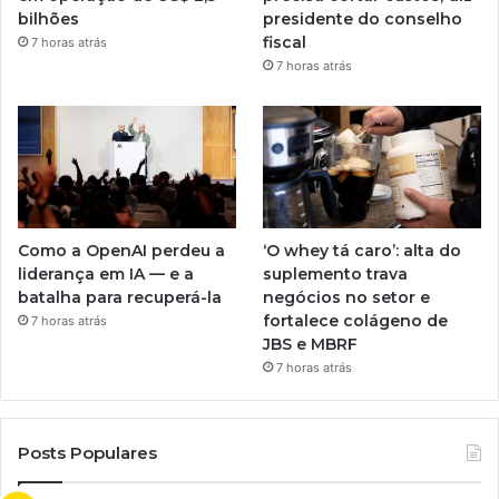
bilhões
presidente do conselho
fiscal
7 horas atrás
7 horas atrás
Como a OpenAI perdeu a
‘O whey tá caro’: alta do
liderança em IA — e a
suplemento trava
batalha para recuperá-la
negócios no setor e
fortalece colágeno de
7 horas atrás
JBS e MBRF
7 horas atrás
Posts Populares